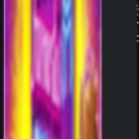
JAHRESUMSATZ:
JAHRES
1.000.000€
1.000.00
BESITZER:
BESITZE
Liernin
Liernin
Enterprises
Enterpri
LTD
LTD
LIZENZ:
LIZENZ:
Komoren
Komore
(Anjouan)
(Anjoua
Neueste
Beiträge
SpinEmpir
e Casino
Review
SpinBetter
Casino
Review
Wyns
Casino