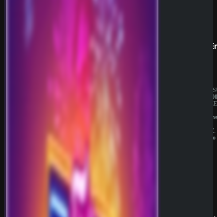
Prestige
SpinE
BESITZER:
JAHRES
Aurevia
10.000.0
IT
BESITZE
Group
GBL
LIZENZ:
Solution
Curacao
N.V.
LIZENZ:
Curacao