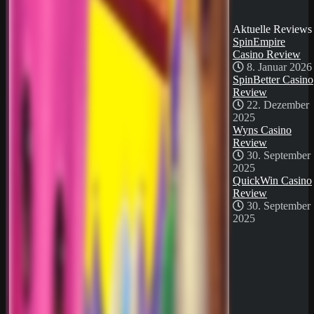
30. September
2025
Aktuelle Reviews
SpinEmpire
Casino Review
8. Januar 2026
SpinBetter Casino
Review
22. Dezember
2025
Wyns Casino
Review
30. September
2025
QuickWin Casino
Review
30. September
2025