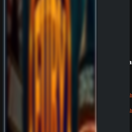
Review
QuickWin
Casino
Review
Betista
Casino
Review
Neueste
Kommenta
Alex
zu
Dazard
rami
zu
CryptoRus
Jens
zu
CryptoRush
200% bis
zu 2.500€
Silizi
zu