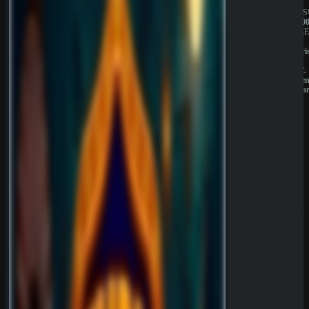
JAHRESUMSATZ:
JAHRES
1.000.000€
1.000.00
BESITZER:
BESITZE
Liernin
Liernin
Enterprises
Enterpri
LTD
LTD
LIZENZ:
LIZENZ:
Komoren
Komore
(Anjouan)
(Anjoua
Neueste
Beiträge
SpinEmpir
e Casino
Review
SpinBetter
Casino
Review
Wyns
Casino