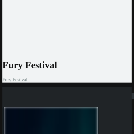
Jeton
CashtoCode
MiFinity
MuchBetter
Auszahlmethoden
Bank Überweisung
MasterCard
Visa
Skrill
Bitcoin
Fury Festival
Fury Festival
Suchen
Rate Game
(
0
Votes)
Neue Casinos