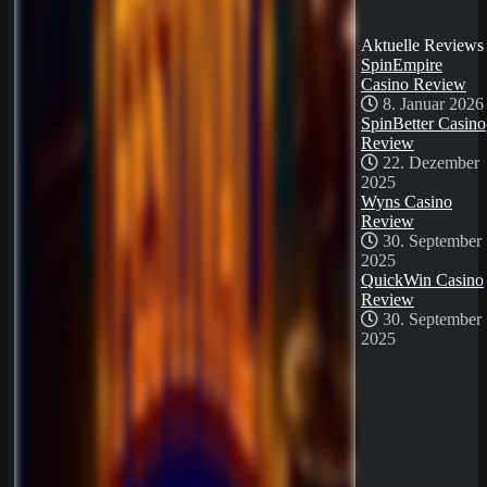
30. September
2025
Aktuelle Reviews
SpinEmpire
Casino Review
8. Januar 2026
SpinBetter Casino
Review
22. Dezember
2025
Wyns Casino
Review
30. September
2025
QuickWin Casino
Review
30. September
2025