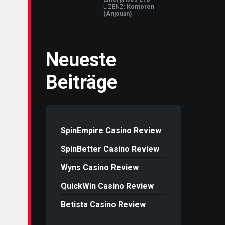
LIZENZ:
Komoren
(Anjouan)
Neueste
Beiträge
SpinEmpire Casino Review
SpinBetter Casino Review
Wyns Casino Review
QuickWin Casino Review
Betista Casino Review