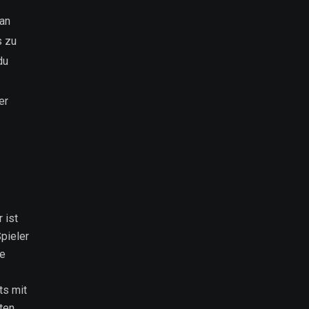
 an
s zu
du
er
 ist
pieler
le
ts mit
ten