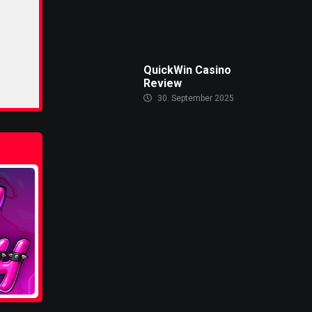
QuickWin Casino
Review
30. September 2025