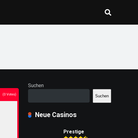
Suchen
(
0
Votes)
Suchen
Neue Casinos
Prestige