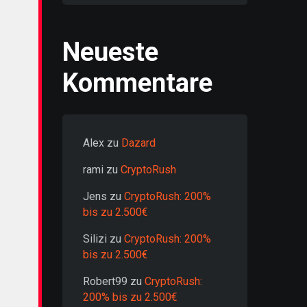
Neueste
Kommentare
Alex
zu
Dazard
rami
zu
CryptoRush
Jens
zu
CryptoRush: 200%
bis zu 2.500€
Silizi
zu
CryptoRush: 200%
bis zu 2.500€
Robert99
zu
CryptoRush:
200% bis zu 2.500€