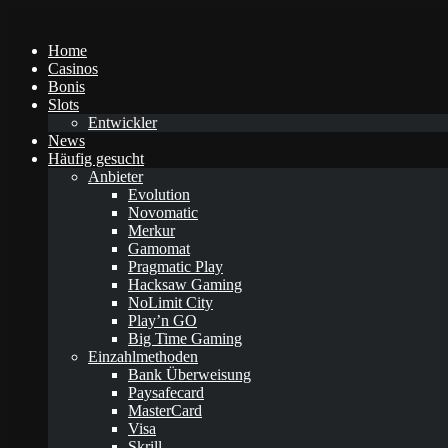
Home
Casinos
Bonis
Slots
Entwickler
News
Häufig gesucht
Anbieter
Evolution
Novomatic
Merkur
Gamomat
Pragmatic Play
Hacksaw Gaming
NoLimit City
Play’n GO
Big Time Gaming
Einzahlmethoden
Bank Überweisung
Paysafecard
MasterCard
Visa
Skrill