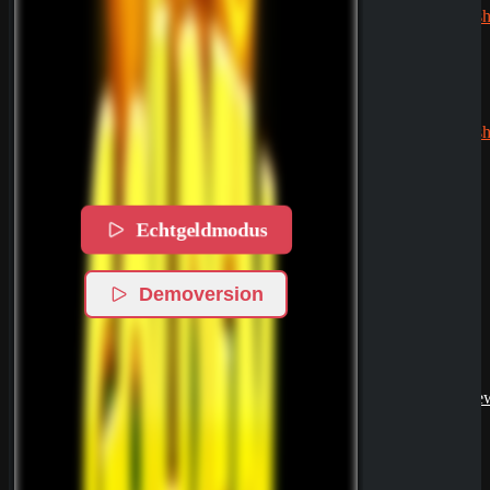
CryptoRush
200% bis
zu 2.500€
Robert99
zu
CryptoRush
200% bis
zu 2.500€
Echtgeldmodus
News
SpinEmpire Casino
Review
Demoversion
8. Januar 2026
SpinBetter Casino
Review
22. Dezember
2025
Wyns Casino Revie
30. September
2025
QuickWin Casino
Review