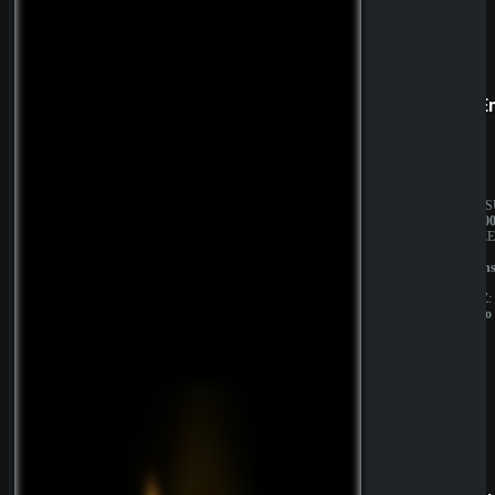
Prestige
SpinE
BESITZER:
JAHRES
Aurevia
10.000.0
IT
BESITZE
Group
GBL
LIZENZ:
Solution
Curacao
N.V.
LIZENZ:
Curacao