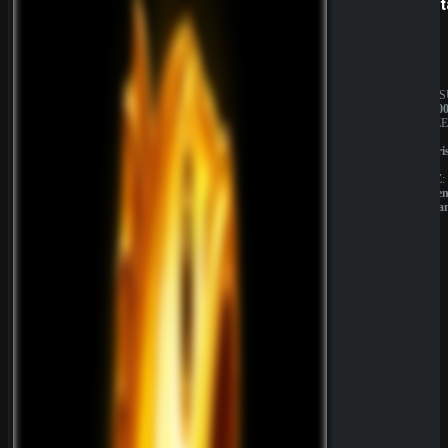
SpinBetter
Betist
JAHRESUMSATZ:
JAHRES
20.000.000€
1.000.00
BESITZER:
BESITZE
Sprut
Liernin
Group
Enterpri
B.V.
LTD
LIZENZ:
LIZENZ:
Curacao
Komore
(Anjoua
QuickWin
Wyns