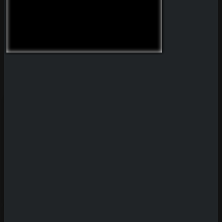
Sicher dir einen 100% Bonus bis 500€ und spiele 
Try Our Featured Games