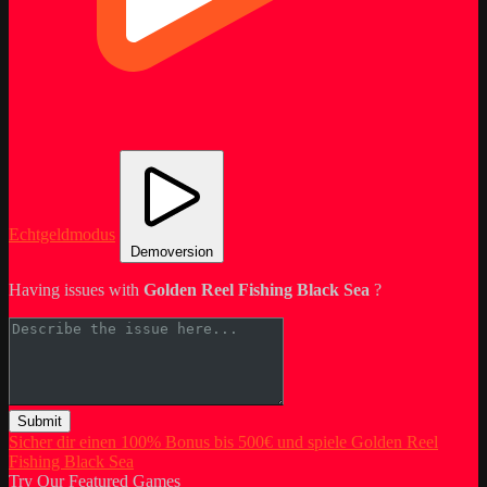
Echtgeldmodus
Demoversion
Having issues with
Golden Reel Fishing Black Sea
?
Submit
Sicher dir einen 100% Bonus bis 500€ und spiele Golden Reel
Fishing Black Sea
Try Our Featured Games