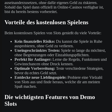
auseinanderzusetzen, ohne dafür eigenes Geld zu riskieren.
Sobald das Spiel dann offiziell in Online-Casinos verfügbar ist,
bist du bereits bestens vorbereitet.
Vorteile des kostenlosen Spielens
Beim kostenlosen Spielen von Slots genießt du viele Vorteile:
Kein finanzielles Risiko:
Du kannst die Spiele in Ruhe
ausprobieren, ohne Geld zu verlieren.
Uneingeschränktes Testen:
Spiele so lange du möchtest,
ohne Begrenzungen oder Einzahlungspflichten.
Perfekt für Anfänger:
Lerne die Regeln, Funktionen und
Gewinnchancen ohne Druck kennen.
Optimale Vorbereitung:
Teste verschiedene Strategien,
bevor du echtes Geld setzt.
Entdecke neue Lieblingsspiele:
Probiere eine Vielzahl
von Slots aus und finde heraus, welche dir am meisten
Spaß machen.
Die wichtigsten Features von Demo
Slots