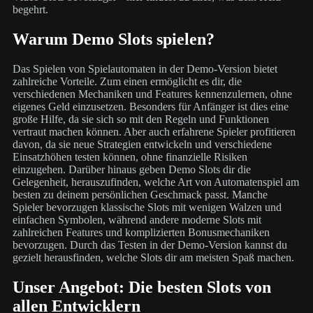
begehrt.
Warum Demo Slots spielen?
Das Spielen von Spielautomaten in der Demo-Version bietet
zahlreiche Vorteile. Zum einen ermöglicht es dir, die
verschiedenen Mechaniken und Features kennenzulernen, ohne
eigenes Geld einzusetzen. Besonders für Anfänger ist dies eine
große Hilfe, da sie sich so mit den Regeln und Funktionen
vertraut machen können. Aber auch erfahrene Spieler profitieren
davon, da sie neue Strategien entwickeln und verschiedene
Einsatzhöhen testen können, ohne finanzielle Risiken
einzugehen. Darüber hinaus geben Demo Slots dir die
Gelegenheit, herauszufinden, welche Art von Automatenspiel am
besten zu deinem persönlichen Geschmack passt. Manche
Spieler bevorzugen klassische Slots mit wenigen Walzen und
einfachen Symbolen, während andere moderne Slots mit
zahlreichen Features und komplizierten Bonusmechaniken
bevorzugen. Durch das Testen in der Demo-Version kannst du
gezielt herausfinden, welche Slots dir am meisten Spaß machen.
Unser Angebot: Die besten Slots von
allen Entwicklern