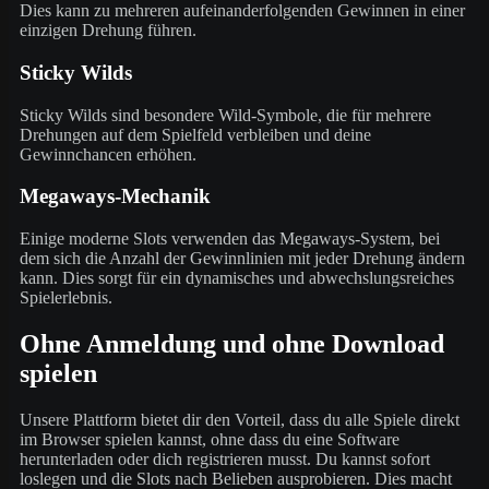
Dies kann zu mehreren aufeinanderfolgenden Gewinnen in einer
einzigen Drehung führen.
Sticky Wilds
Sticky Wilds sind besondere Wild-Symbole, die für mehrere
Drehungen auf dem Spielfeld verbleiben und deine
Gewinnchancen erhöhen.
Megaways-Mechanik
Einige moderne Slots verwenden das Megaways-System, bei
dem sich die Anzahl der Gewinnlinien mit jeder Drehung ändern
kann. Dies sorgt für ein dynamisches und abwechslungsreiches
Spielerlebnis.
Ohne Anmeldung und ohne Download
spielen
Unsere Plattform bietet dir den Vorteil, dass du alle Spiele direkt
im Browser spielen kannst, ohne dass du eine Software
herunterladen oder dich registrieren musst. Du kannst sofort
loslegen und die Slots nach Belieben ausprobieren. Dies macht