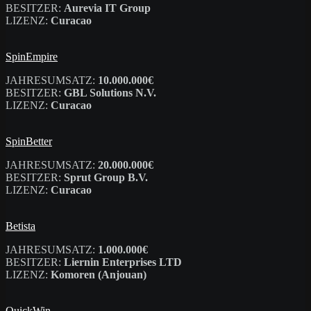
BESITZER:
Aurevia IT Group
LIZENZ:
Curacao
SpinEmpire
JAHRESUMSATZ:
10.000.000€
BESITZER:
GBL Solutions N.V.
LIZENZ:
Curacao
SpinBetter
JAHRESUMSATZ:
20.000.000€
BESITZER:
Sprut Group B.V.
LIZENZ:
Curacao
Betista
JAHRESUMSATZ:
1.000.000€
BESITZER:
Liernin Enterprises LTD
LIZENZ:
Komoren (Anjouan)
QuickWin