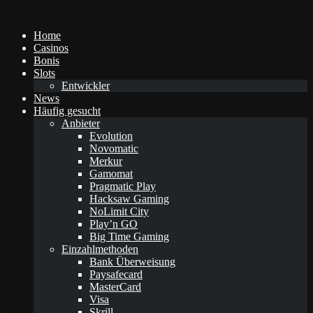
Home
Casinos
Bonis
Slots
Entwickler
News
Häufig gesucht
Anbieter
Evolution
Novomatic
Merkur
Gamomat
Pragmatic Play
Hacksaw Gaming
NoLimit City
Play’n GO
Big Time Gaming
Einzahlmethoden
Bank Überweisung
Paysafecard
MasterCard
Visa
Skrill