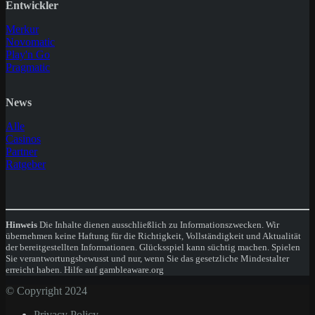
Entwickler
Merkur
Novomatic
Play'n Go
Pragmatic
News
Alle
Casinos
Partner
Ratgeber
Hinweis
Die Inhalte dienen ausschließlich zu Informationszwecken. Wir
übernehmen keine Haftung für die Richtigkeit, Vollständigkeit und Aktualität
der bereitgestellten Informationen. Glücksspiel kann süchtig machen. Spielen
Sie verantwortungsbewusst und nur, wenn Sie das gesetzliche Mindestalter
erreicht haben. Hilfe auf gambleaware.org
© Copyright 2024
Privacy Policy