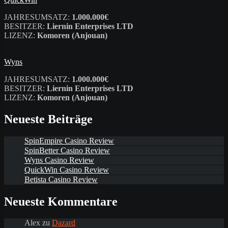
JAHRESUMSATZ:
1.000.000€
BESITZER:
Liernin Enterprises LTD
LIZENZ:
Komoren (Anjouan)
Wyns
JAHRESUMSATZ:
1.000.000€
BESITZER:
Liernin Enterprises LTD
LIZENZ:
Komoren (Anjouan)
Neueste Beiträge
SpinEmpire Casino Review
SpinBetter Casino Review
Wyns Casino Review
QuickWin Casino Review
Betista Casino Review
Neueste Kommentare
Alex
zu
Dazard