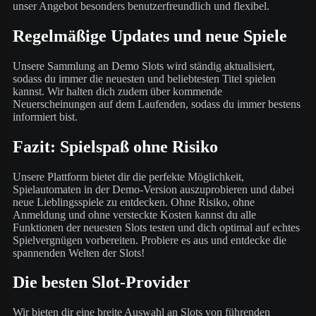
unser Angebot besonders benutzerfreundlich und flexibel.
Regelmäßige Updates und neue Spiele
Unsere Sammlung an Demo Slots wird ständig aktualisiert,
sodass du immer die neuesten und beliebtesten Titel spielen
kannst. Wir halten dich zudem über kommende
Neuerscheinungen auf dem Laufenden, sodass du immer bestens
informiert bist.
Fazit: Spielspaß ohne Risiko
Unsere Plattform bietet dir die perfekte Möglichkeit,
Spielautomaten in der Demo-Version auszuprobieren und dabei
neue Lieblingsspiele zu entdecken. Ohne Risiko, ohne
Anmeldung und ohne versteckte Kosten kannst du alle
Funktionen der neuesten Slots testen und dich optimal auf echtes
Spielvergnügen vorbereiten. Probiere es aus und entdecke die
spannenden Welten der Slots!
Die besten Slot-Provider
Wir bieten dir eine breite Auswahl an Slots von führenden