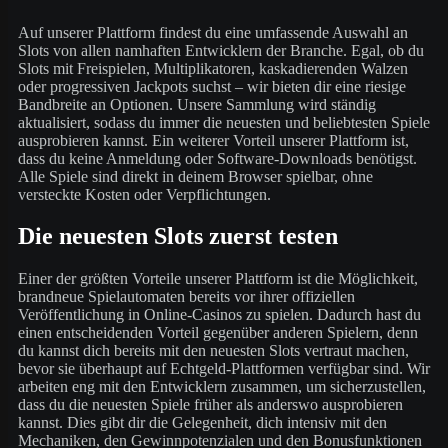
Auf unserer Plattform findest du eine umfassende Auswahl an
Slots von allen namhaften Entwicklern der Branche. Egal, ob du
Slots mit Freispielen, Multiplikatoren, kaskadierenden Walzen
oder progressiven Jackpots suchst – wir bieten dir eine riesige
Bandbreite an Optionen. Unsere Sammlung wird ständig
aktualisiert, sodass du immer die neuesten und beliebtesten Spiele
ausprobieren kannst. Ein weiterer Vorteil unserer Plattform ist,
dass du keine Anmeldung oder Software-Downloads benötigst.
Alle Spiele sind direkt in deinem Browser spielbar, ohne
versteckte Kosten oder Verpflichtungen.
Die neuesten Slots zuerst testen
Einer der größten Vorteile unserer Plattform ist die Möglichkeit,
brandneue Spielautomaten bereits vor ihrer offiziellen
Veröffentlichung in Online-Casinos zu spielen. Dadurch hast du
einen entscheidenden Vorteil gegenüber anderen Spielern, denn
du kannst dich bereits mit den neuesten Slots vertraut machen,
bevor sie überhaupt auf Echtgeld-Plattformen verfügbar sind. Wir
arbeiten eng mit den Entwicklern zusammen, um sicherzustellen,
dass du die neuesten Spiele früher als anderswo ausprobieren
kannst. Dies gibt dir die Gelegenheit, dich intensiv mit den
Mechaniken, den Gewinnpotenzialen und den Bonusfunktionen