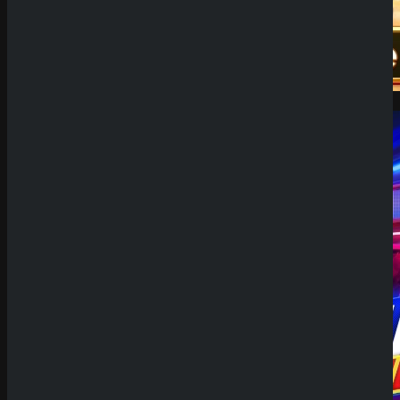
Demo Spiel