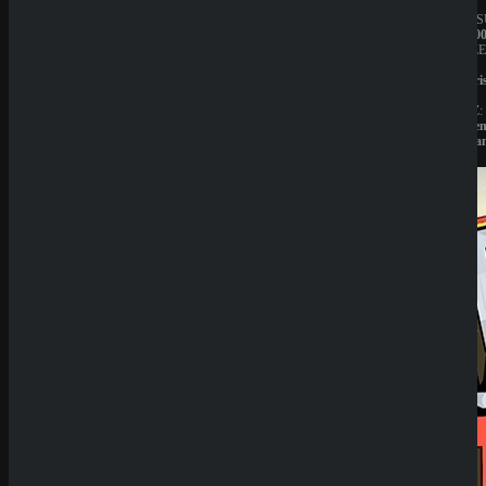
JAHRESUMSATZ:
JAHRES
1.000.000€
1.000.00
BESITZER:
BESITZE
Liernin
Liernin
Enterprises
Enterpri
LTD
LTD
LIZENZ:
LIZENZ:
Komoren
Komore
(Anjouan)
(Anjoua
Neueste
Beiträge
SpinEmpir
e Casino
Review
SpinBetter
Casino
Review
Wyns
Casino