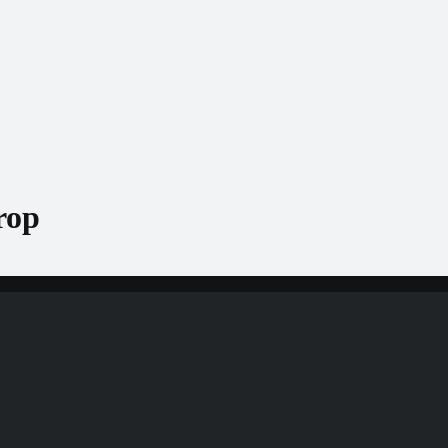
Jeton
CashtoCode
MiFinity
MuchBetter
zahlmethoden
Bank Überweisung
MasterCard
Visa
Skrill
Bitcoin
rop