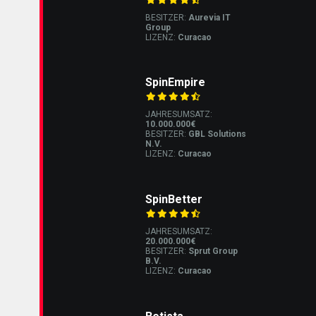
BESITZER:
Aurevia IT
Group
LIZENZ:
Curacao
SpinEmpire
JAHRESUMSATZ:
10.000.000€
BESITZER:
GBL Solutions
N.V.
LIZENZ:
Curacao
SpinBetter
JAHRESUMSATZ:
20.000.000€
BESITZER:
Sprut Group
B.V.
LIZENZ:
Curacao