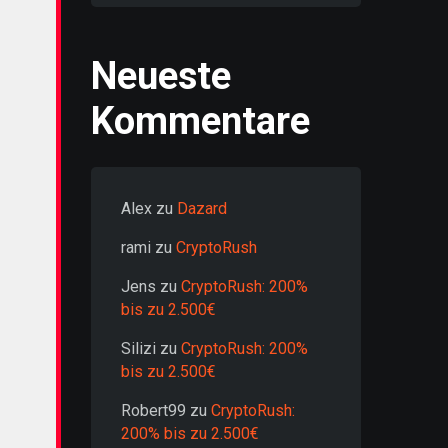
Neueste
Kommentare
Alex
zu
Dazard
rami
zu
CryptoRush
Jens
zu
CryptoRush: 200%
bis zu 2.500€
Silizi
zu
CryptoRush: 200%
bis zu 2.500€
Robert99
zu
CryptoRush:
200% bis zu 2.500€