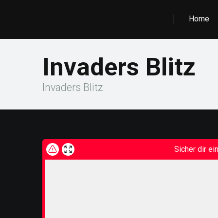
Home
Invaders Blitz
Invaders Blitz
Sicher dir einen 1