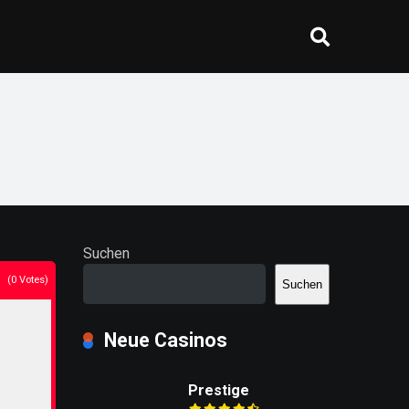
Suchen
(
0
Votes)
Suchen
Neue Casinos
Prestige