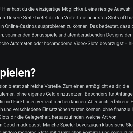
Hier hast du die einzigartige Möglichkeit, eine riesige Auswahl
. Unsere Seite bietet dir den Vorteil, die neuesten Slots oft bi
g in Online-Casinos ausprobieren zu können. Das bedeutet, dass 
ionen, spannenden Bonusspiele und atemberaubenden Designs der
sische Automaten oder hochmoderne Video-Slots bevorzugst – hi
pielen?
n bietet zahlreiche Vorteile. Zum einen ermöglicht es dir, die
ernen, ohne eigenes Geld einzusetzen. Besonders für Anfänger
eln und Funktionen vertraut machen können. Aber auch erfahrene S
eln und verschiedene Einsatzhöhen testen können, ohne finanziel
ots dir die Gelegenheit, herauszufinden, welche Art von
n Geschmack passt. Manche Spieler bevorzugen klassische Slo
andere moderne Slots mit zahlreichen Features und komplizier