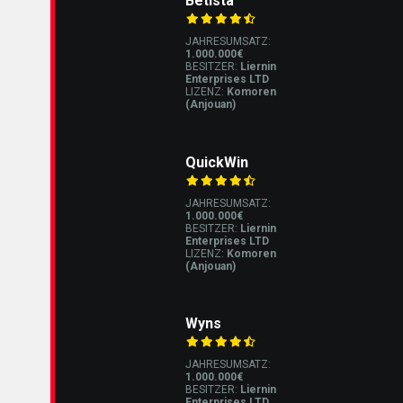
Betista
JAHRESUMSATZ:
1.000.000€
BESITZER:
Liernin
Enterprises LTD
LIZENZ:
Komoren
(Anjouan)
QuickWin
JAHRESUMSATZ:
1.000.000€
BESITZER:
Liernin
Enterprises LTD
LIZENZ:
Komoren
(Anjouan)
Wyns
JAHRESUMSATZ:
1.000.000€
BESITZER:
Liernin
Enterprises LTD