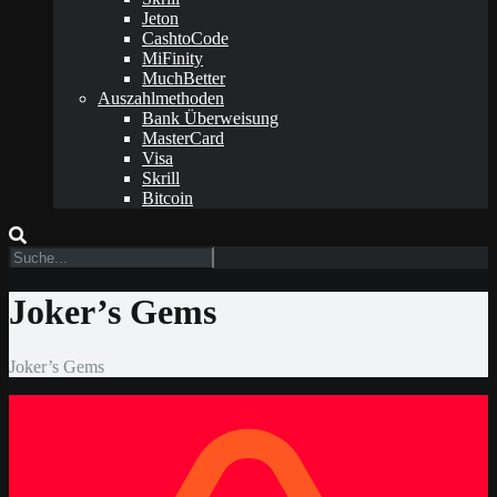
Jeton
CashtoCode
MiFinity
MuchBetter
Auszahlmethoden
Bank Überweisung
MasterCard
Visa
Skrill
Bitcoin
Joker’s Gems
Joker’s Gems