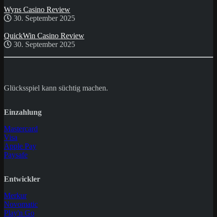
Wyns Casino Review
30. September 2025
QuickWin Casino Review
30. September 2025
Glücksspiel kann süchtig machen.
Einzahlung
Mastercard
Visa
Apple Pay
Paysafe
Entwickler
Merkur
Novomatic
Play'n Go