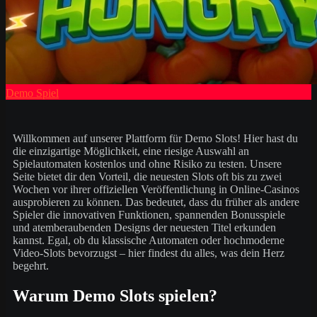
Demo Spiel
Willkommen auf unserer Plattform für Demo Slots! Hier hast du
die einzigartige Möglichkeit, eine riesige Auswahl an
Spielautomaten kostenlos und ohne Risiko zu testen. Unsere
Seite bietet dir den Vorteil, die neuesten Slots oft bis zu zwei
Wochen vor ihrer offiziellen Veröffentlichung in Online-Casinos
ausprobieren zu können. Das bedeutet, dass du früher als andere
Spieler die innovativen Funktionen, spannenden Bonusspiele
und atemberaubenden Designs der neuesten Titel erkunden
kannst. Egal, ob du klassische Automaten oder hochmoderne
Video-Slots bevorzugst – hier findest du alles, was dein Herz
begehrt.
Warum Demo Slots spielen?