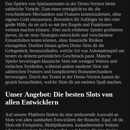
Das Spielen von Spielautomaten in der Demo-Version bietet
zahlreiche Vorteile. Zum einen ermöglicht es dir, die
verschiedenen Mechaniken und Features kennenzulernen, ohne
eigenes Geld einzusetzen. Besonders für Anfänger ist dies eine
große Hilfe, da sie sich so mit den Regeln und Funktionen
vertraut machen können. Aber auch erfahrene Spieler profitieren
davon, da sie neue Strategien entwickeln und verschiedene
Einsatzhöhen testen können, ohne finanzielle Risiken
einzugehen. Darüber hinaus geben Demo Slots dir die
Gelegenheit, herauszufinden, welche Art von Automatenspiel am
besten zu deinem persönlichen Geschmack passt. Manche
Spieler bevorzugen klassische Slots mit wenigen Walzen und
einfachen Symbolen, während andere moderne Slots mit
zahlreichen Features und komplizierten Bonusmechaniken
bevorzugen. Durch das Testen in der Demo-Version kannst du
gezielt herausfinden, welche Slots dir am meisten Spaß machen.
Unser Angebot: Die besten Slots von
allen Entwicklern
Auf unserer Plattform findest du eine umfassende Auswahl an
Slots von allen namhaften Entwicklern der Branche. Egal, ob du
Slots mit Freispielen, Multiplikatoren, kaskadierenden Walzen