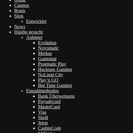
Casinos
Bonis
Slots
Entwickler
News
Häufig gesucht
Anbieter
Evolution
Novomatic
Merkur
Gamomat
Pragmatic Play
Hacksaw Gaming
NoLimit City
Play’n GO
Big Time Gaming
Einzahlmethoden
Bank Überweisung
Paysafecard
MasterCard
Visa
Skrill
Jeton
CashtoCode