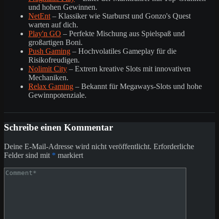
und hohen Gewinnen.
NetEnt
– Klassiker wie Starburst und Gonzo's Quest
warten auf dich.
Play'n GO
– Perfekte Mischung aus Spielspaß und
großartigen Boni.
Push Gaming
– Hochvolatiles Gameplay für die
Risikofreudigen.
Nolimit City
– Extrem kreative Slots mit innovativen
Mechaniken.
Relax Gaming
– Bekannt für Megaways-Slots und hohe
Gewinnpotenziale.
Schreibe einen Kommentar
Deine E-Mail-Adresse wird nicht veröffentlicht.
Erforderliche
Felder sind mit
*
markiert