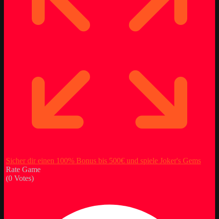
Sicher dir einen 100% Bonus bis 500€ und spiele Joker's Gems
Rate Game
(
0
Votes)