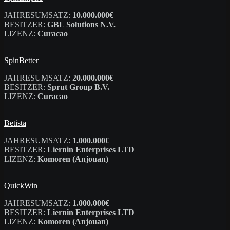
JAHRESUMSATZ:
10.000.000€
BESITZER:
GBL Solutions N.V.
LIZENZ:
Curacao
SpinBetter
JAHRESUMSATZ:
20.000.000€
BESITZER:
Sprut Group B.V.
LIZENZ:
Curacao
Betista
JAHRESUMSATZ:
1.000.000€
BESITZER:
Liernin Enterprises LTD
LIZENZ:
Komoren (Anjouan)
QuickWin
JAHRESUMSATZ:
1.000.000€
BESITZER:
Liernin Enterprises LTD
LIZENZ:
Komoren (Anjouan)