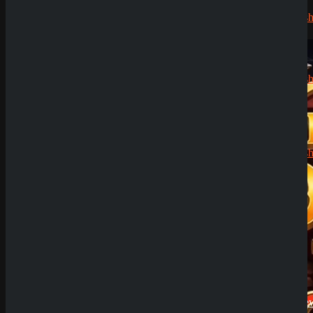
Jens
zu
Sicher dir einen 100% Bonus bis 500€ und spiele
CryptoRush
Kick of Fury
200% bis
Try Our Featured Games
zu 2.500€
Silizi
zu
CryptoRush
200% bis
zu 2.500€
Robert99
zu
CryptoRush
200% bis
zu 2.500€
News
SpinEmpire Casino
Review
8. Januar 2026
SpinBetter Casino
Review
22. Dezember
2025
Wyns Casino Revie