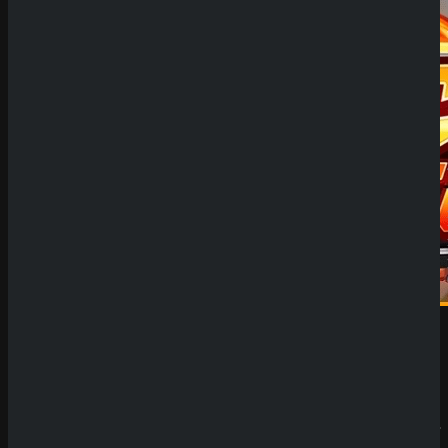
Neueste
Beiträge
SpinEmpir
e Casino