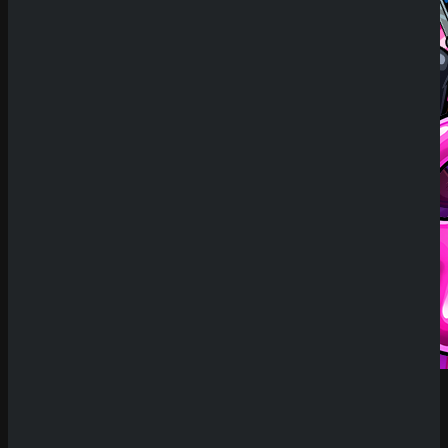
Demo Spiel
Willkommen auf unserer Plattform für Demo