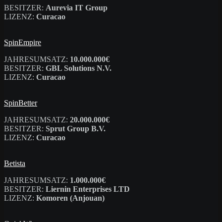
BESITZER:
Aurevia IT Group
LIZENZ:
Curacao
SpinEmpire
JAHRESUMSATZ:
10.000.000€
BESITZER:
GBL Solutions N.V.
LIZENZ:
Curacao
SpinBetter
JAHRESUMSATZ:
20.000.000€
BESITZER:
Sprut Group B.V.
LIZENZ:
Curacao
Betista
JAHRESUMSATZ:
1.000.000€
BESITZER:
Liernin Enterprises LTD
LIZENZ:
Komoren (Anjouan)