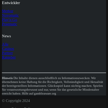
Entwickler
Merkur
Novomatic
Play'n Go
Pragmatic
News
Alle
Casinos
Partner
Ratgeber
Hinweis
Die Inhalte dienen ausschließlich zu Informationszwecken. Wir
übernehmen keine Haftung für die Richtigkeit, Vollständigkeit und Aktualität
der bereitgestellten Informationen. Glücksspiel kann süchtig machen. Spielen
Sie verantwortungsbewusst und nur, wenn Sie das gesetzliche Mindestalter
erreicht haben. Hilfe auf gambleaware.org
© Copyright 2024