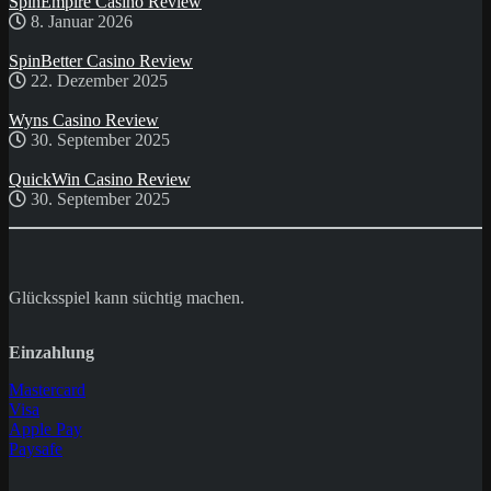
SpinEmpire Casino Review
8. Januar 2026
SpinBetter Casino Review
22. Dezember 2025
Wyns Casino Review
30. September 2025
QuickWin Casino Review
30. September 2025
Glücksspiel kann süchtig machen.
Einzahlung
Mastercard
Visa
Apple Pay
Paysafe