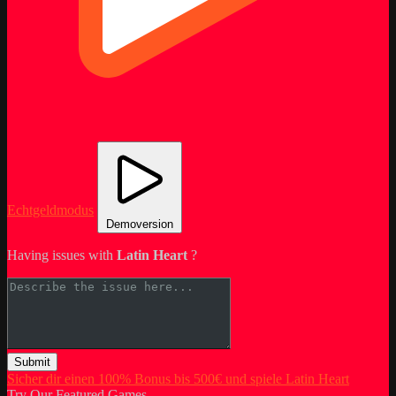
Echtgeldmodus
Demoversion
Having issues with
Latin Heart
?
Submit
Sicher dir einen 100% Bonus bis 500€ und spiele Latin Heart
Try Our Featured Games