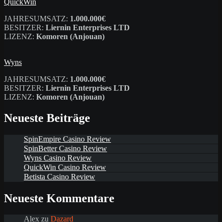
QuickWin
JAHRESUMSATZ:
1.000.000€
BESITZER:
Liernin Enterprises LTD
LIZENZ:
Komoren (Anjouan)
Wyns
JAHRESUMSATZ:
1.000.000€
BESITZER:
Liernin Enterprises LTD
LIZENZ:
Komoren (Anjouan)
Neueste Beiträge
SpinEmpire Casino Review
SpinBetter Casino Review
Wyns Casino Review
QuickWin Casino Review
Betista Casino Review
Neueste Kommentare
Alex
zu
Dazard