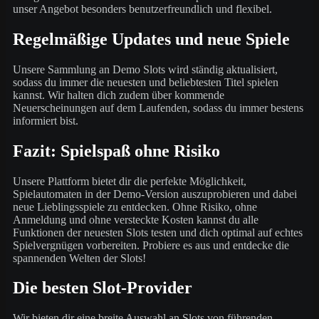
unser Angebot besonders benutzerfreundlich und flexibel.
Regelmäßige Updates und neue Spiele
Unsere Sammlung an Demo Slots wird ständig aktualisiert,
sodass du immer die neuesten und beliebtesten Titel spielen
kannst. Wir halten dich zudem über kommende
Neuerscheinungen auf dem Laufenden, sodass du immer bestens
informiert bist.
Fazit: Spielspaß ohne Risiko
Unsere Plattform bietet dir die perfekte Möglichkeit,
Spielautomaten in der Demo-Version auszuprobieren und dabei
neue Lieblingsspiele zu entdecken. Ohne Risiko, ohne
Anmeldung und ohne versteckte Kosten kannst du alle
Funktionen der neuesten Slots testen und dich optimal auf echtes
Spielvergnügen vorbereiten. Probiere es aus und entdecke die
spannenden Welten der Slots!
Die besten Slot-Provider
Wir bieten dir eine breite Auswahl an Slots von führenden