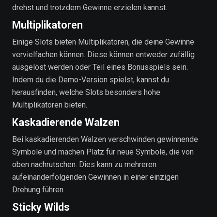
drehst und trotzdem Gewinne erzielen kannst.
Multiplikatoren
Einige Slots bieten Multiplikatoren, die deine Gewinne
vervielfachen können. Diese können entweder zufällig
ausgelöst werden oder Teil eines Bonusspiels sein.
Indem du die Demo-Version spielst, kannst du
herausfinden, welche Slots besonders hohe
Multiplikatoren bieten.
Kaskadierende Walzen
Bei kaskadierenden Walzen verschwinden gewinnende
Symbole und machen Platz für neue Symbole, die von
oben nachrutschen. Dies kann zu mehreren
aufeinanderfolgenden Gewinnen in einer einzigen
Drehung führen.
Sticky Wilds