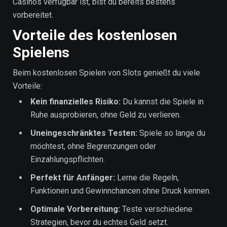
Casinos verfügbar ist, bist du bereits bestens
vorbereitet.
Vorteile des kostenlosen
Spielens
Beim kostenlosen Spielen von Slots genießt du viele
Vorteile:
Kein finanzielles Risiko:
Du kannst die Spiele in
Ruhe ausprobieren, ohne Geld zu verlieren.
Uneingeschränktes Testen:
Spiele so lange du
möchtest, ohne Begrenzungen oder
Einzahlungspflichten.
Perfekt für Anfänger:
Lerne die Regeln,
Funktionen und Gewinnchancen ohne Druck kennen.
Optimale Vorbereitung:
Teste verschiedene
Strategien, bevor du echtes Geld setzt.