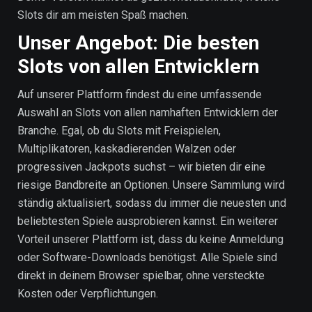
Slots dir am meisten Spaß machen.
Unser Angebot: Die besten
Slots von allen Entwicklern
Auf unserer Plattform findest du eine umfassende
Auswahl an Slots von allen namhaften Entwicklern der
Branche. Egal, ob du Slots mit Freispielen,
Multiplikatoren, kaskadierenden Walzen oder
progressiven Jackpots suchst – wir bieten dir eine
riesige Bandbreite an Optionen. Unsere Sammlung wird
ständig aktualisiert, sodass du immer die neuesten und
beliebtesten Spiele ausprobieren kannst. Ein weiterer
Vorteil unserer Plattform ist, dass du keine Anmeldung
oder Software-Downloads benötigst. Alle Spiele sind
direkt in deinem Browser spielbar, ohne versteckte
Kosten oder Verpflichtungen.