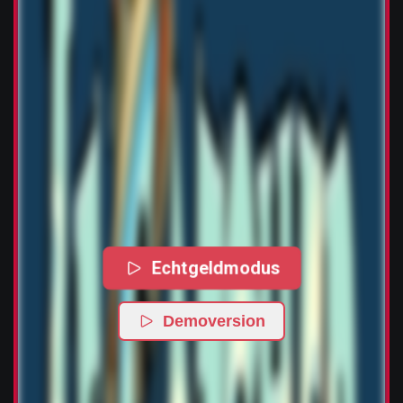
Echtgeldmodus
Demoversion