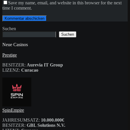
Save my name, email, and website in this browser for the next
time I comment.
Suchen
Suchen
Neue Casinos
Prestige
BESITZER:
Aurevia IT Group
LIZENZ:
Curacao
SpinEmpire
JAHRESUMSATZ:
10.000.000€
BESITZER:
GBL Solutions N.V.