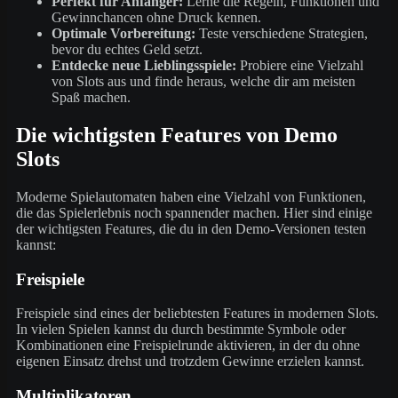
Perfekt für Anfänger:
Lerne die Regeln, Funktionen und
Gewinnchancen ohne Druck kennen.
Optimale Vorbereitung:
Teste verschiedene Strategien,
bevor du echtes Geld setzt.
Entdecke neue Lieblingsspiele:
Probiere eine Vielzahl
von Slots aus und finde heraus, welche dir am meisten
Spaß machen.
Die wichtigsten Features von Demo
Slots
Moderne Spielautomaten haben eine Vielzahl von Funktionen,
die das Spielerlebnis noch spannender machen. Hier sind einige
der wichtigsten Features, die du in den Demo-Versionen testen
kannst:
Freispiele
Freispiele sind eines der beliebtesten Features in modernen Slots.
In vielen Spielen kannst du durch bestimmte Symbole oder
Kombinationen eine Freispielrunde aktivieren, in der du ohne
eigenen Einsatz drehst und trotzdem Gewinne erzielen kannst.
Multiplikatoren