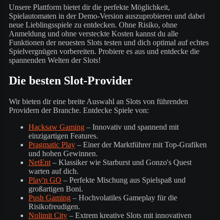
Unsere Plattform bietet dir die perfekte Möglichkeit,
Spielautomaten in der Demo-Version auszuprobieren und dabei
neue Lieblingsspiele zu entdecken. Ohne Risiko, ohne
Anmeldung und ohne versteckte Kosten kannst du alle
Funktionen der neuesten Slots testen und dich optimal auf echtes
Spielvergnügen vorbereiten. Probiere es aus und entdecke die
spannenden Welten der Slots!
Die besten Slot-Provider
Wir bieten dir eine breite Auswahl an Slots von führenden
Providern der Branche. Entdecke Spiele von:
Hacksaw Gaming
– Innovativ und spannend mit
einzigartigen Features.
Pragmatic Play
– Einer der Marktführer mit Top-Grafiken
und hohen Gewinnen.
NetEnt
– Klassiker wie Starburst und Gonzo's Quest
warten auf dich.
Play'n GO
– Perfekte Mischung aus Spielspaß und
großartigen Boni.
Push Gaming
– Hochvolatiles Gameplay für die
Risikofreudigen.
Nolimit City
– Extrem kreative Slots mit innovativen