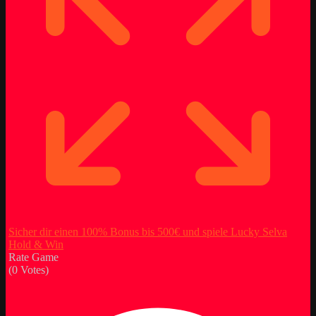
Sicher dir einen 100% Bonus bis 500€ und spiele Lucky Selva
Hold & Win
Rate Game
(
0
Votes)