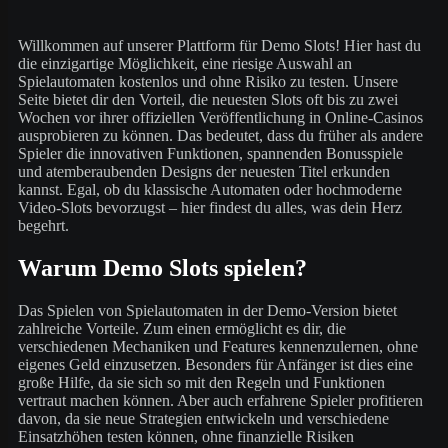
Willkommen auf unserer Plattform für Demo Slots! Hier hast du
die einzigartige Möglichkeit, eine riesige Auswahl an
Spielautomaten kostenlos und ohne Risiko zu testen. Unsere
Seite bietet dir den Vorteil, die neuesten Slots oft bis zu zwei
Wochen vor ihrer offiziellen Veröffentlichung in Online-Casinos
ausprobieren zu können. Das bedeutet, dass du früher als andere
Spieler die innovativen Funktionen, spannenden Bonusspiele
und atemberaubenden Designs der neuesten Titel erkunden
kannst. Egal, ob du klassische Automaten oder hochmoderne
Video-Slots bevorzugst – hier findest du alles, was dein Herz
begehrt.
Warum Demo Slots spielen?
Das Spielen von Spielautomaten in der Demo-Version bietet
zahlreiche Vorteile. Zum einen ermöglicht es dir, die
verschiedenen Mechaniken und Features kennenzulernen, ohne
eigenes Geld einzusetzen. Besonders für Anfänger ist dies eine
große Hilfe, da sie sich so mit den Regeln und Funktionen
vertraut machen können. Aber auch erfahrene Spieler profitieren
davon, da sie neue Strategien entwickeln und verschiedene
Einsatzhöhen testen können, ohne finanzielle Risiken