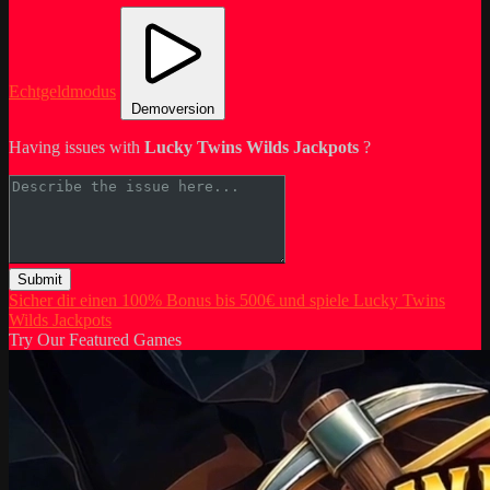
Echtgeldmodus
Demoversion
Having issues with
Lucky Twins Wilds Jackpots
?
Submit
Sicher dir einen 100% Bonus bis 500€ und spiele Lucky Twins
Wilds Jackpots
Try Our Featured Games