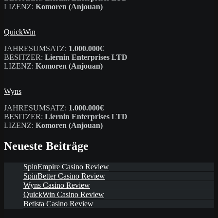
LIZENZ:
Komoren (Anjouan)
QuickWin
JAHRESUMSATZ:
1.000.000€
BESITZER:
Liernin Enterprises LTD
LIZENZ:
Komoren (Anjouan)
Wyns
JAHRESUMSATZ:
1.000.000€
BESITZER:
Liernin Enterprises LTD
LIZENZ:
Komoren (Anjouan)
Neueste Beiträge
SpinEmpire Casino Review
SpinBetter Casino Review
Wyns Casino Review
QuickWin Casino Review
Betista Casino Review