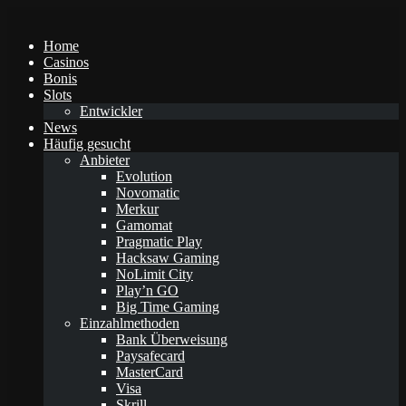
Home
Casinos
Bonis
Slots
Entwickler
News
Häufig gesucht
Anbieter
Evolution
Novomatic
Merkur
Gamomat
Pragmatic Play
Hacksaw Gaming
NoLimit City
Play’n GO
Big Time Gaming
Einzahlmethoden
Bank Überweisung
Paysafecard
MasterCard
Visa
Skrill