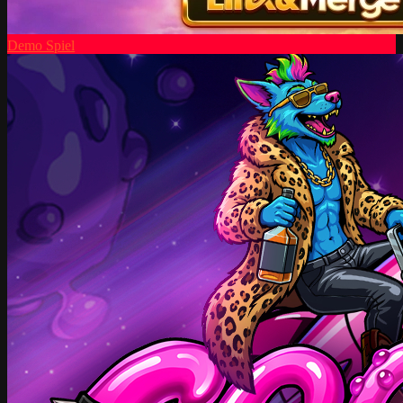
Demo Spiel