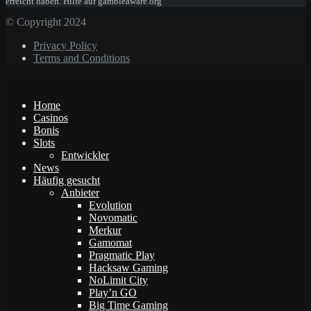
erreicht haben. Hilfe auf gambleaware.org
© Copyright 2024
Privacy Policy
Terms and Conditions
Home
Casinos
Bonis
Slots
Entwickler
News
Häufig gesucht
Anbieter
Evolution
Novomatic
Merkur
Gamomat
Pragmatic Play
Hacksaw Gaming
NoLimit City
Play’n GO
Big Time Gaming