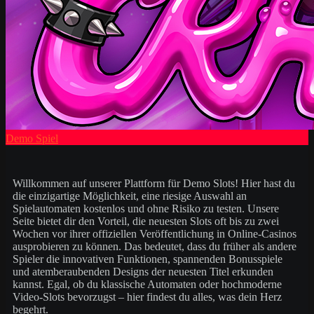
Demo Spiel
Willkommen auf unserer Plattform für Demo Slots! Hier hast du
die einzigartige Möglichkeit, eine riesige Auswahl an
Spielautomaten kostenlos und ohne Risiko zu testen. Unsere
Seite bietet dir den Vorteil, die neuesten Slots oft bis zu zwei
Wochen vor ihrer offiziellen Veröffentlichung in Online-Casinos
ausprobieren zu können. Das bedeutet, dass du früher als andere
Spieler die innovativen Funktionen, spannenden Bonusspiele
und atemberaubenden Designs der neuesten Titel erkunden
kannst. Egal, ob du klassische Automaten oder hochmoderne
Video-Slots bevorzugst – hier findest du alles, was dein Herz
begehrt.