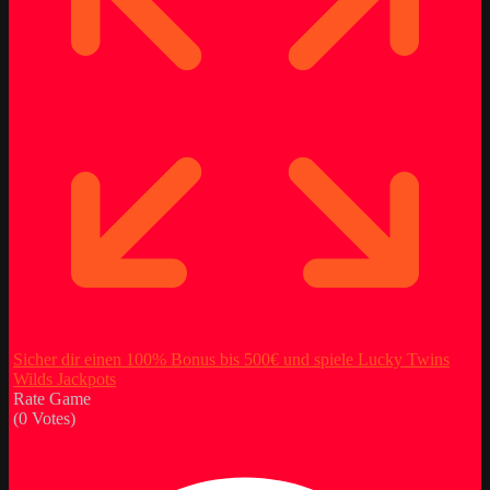
Sicher dir einen 100% Bonus bis 500€ und spiele Lucky Twins
Wilds Jackpots
Rate Game
(
0
Votes)