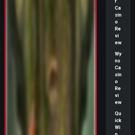
r
Ca
sin
o
Re
vi
ew
Wy
ns
Ca
sin
o
Re
vi
ew
Qu
ick
Wi
n