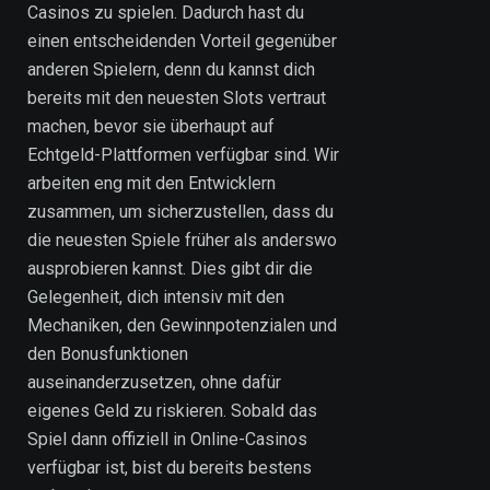
Casinos zu spielen. Dadurch hast du
einen entscheidenden Vorteil gegenüber
anderen Spielern, denn du kannst dich
bereits mit den neuesten Slots vertraut
machen, bevor sie überhaupt auf
Echtgeld-Plattformen verfügbar sind. Wir
arbeiten eng mit den Entwicklern
zusammen, um sicherzustellen, dass du
die neuesten Spiele früher als anderswo
ausprobieren kannst. Dies gibt dir die
Gelegenheit, dich intensiv mit den
Mechaniken, den Gewinnpotenzialen und
den Bonusfunktionen
auseinanderzusetzen, ohne dafür
eigenes Geld zu riskieren. Sobald das
Spiel dann offiziell in Online-Casinos
verfügbar ist, bist du bereits bestens