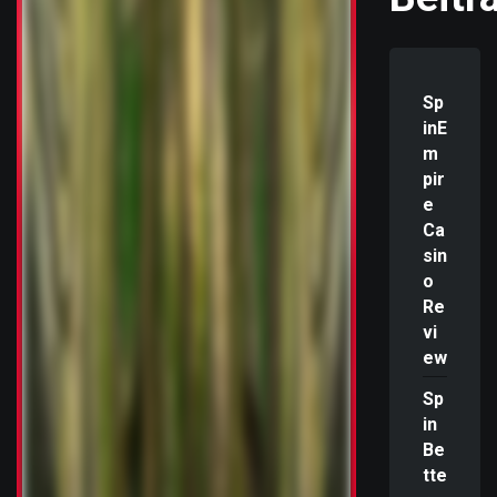
Sp
inE
m
pir
e
Ca
sin
o
Re
vi
ew
Sp
in
Be
tte