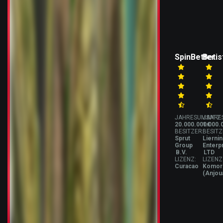
SpinBetter
Betis
JAHRESUMSATZ:
JAHRE
20.000.000€
1.000.
BESITZER:
BESITZ
Sprut
Liernin
Group
Enterp
B.V.
LTD
LIZENZ:
LIZENZ
Curacao
Komor
(Anjou