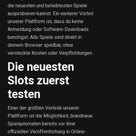
die neuesten und beliebtesten Spiele
ausprobieren kannst. Ein weiterer Vorteil
unserer Plattform ist, dass du keine
Anmeldung oder Software-Downloads
benötigst. Alle Spiele sind direkt in
deinem Browser spielbar, ohne
versteckte Kosten oder Verpflichtungen.
Die neuesten
Slots zuerst
testen
Einer der größten Vorteile unserer
Plattform ist die Möglichkeit, brandneue
Spielautomaten bereits vor ihrer
offiziellen Veröffentlichung in Online-