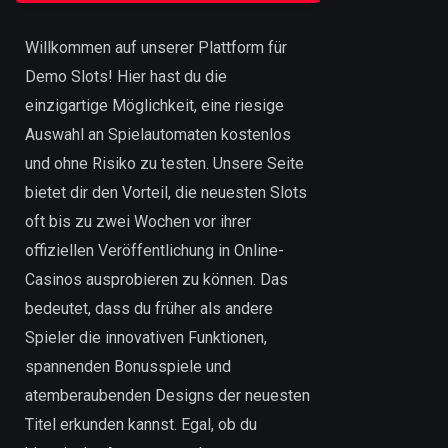
Willkommen auf unserer Plattform für
Demo Slots! Hier hast du die
einzigartige Möglichkeit, eine riesige
Auswahl an Spielautomaten kostenlos
und ohne Risiko zu testen. Unsere Seite
bietet dir den Vorteil, die neuesten Slots
oft bis zu zwei Wochen vor ihrer
offiziellen Veröffentlichung in Online-
Casinos ausprobieren zu können. Das
bedeutet, dass du früher als andere
Spieler die innovativen Funktionen,
spannenden Bonusspiele und
atemberaubenden Designs der neuesten
Titel erkunden kannst. Egal, ob du