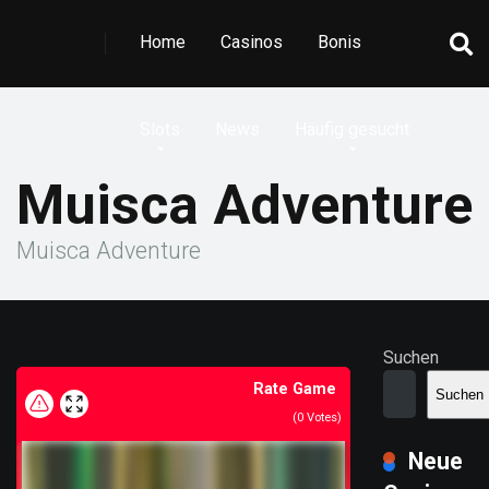
Home
Casinos
Bonis
Slots
News
Häufig gesucht
Muisca Adventure
Muisca Adventure
Suchen
Rate Game
Suchen
(
0
Votes)
Neue