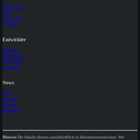
Mastercard
Visa
Apple Pay
Paysafe
Entwickler
Merkur
Novomatic
Play'n Go
Pragmatic
News
Alle
Casinos
Partner
Ratgeber
Hinweis
Die Inhalte dienen ausschließlich zu Informationszwecken. Wir