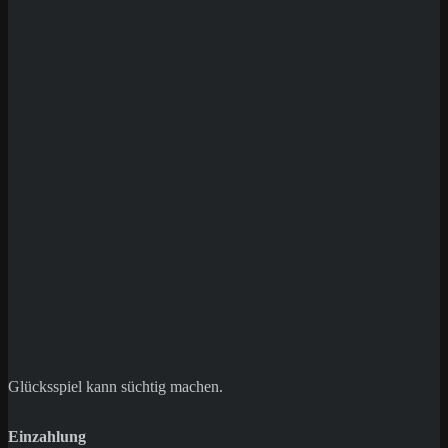
Save my name, email, and website in this
browser for the next time I comment.
Glücksspiel kann süchtig machen.
Einzahlung