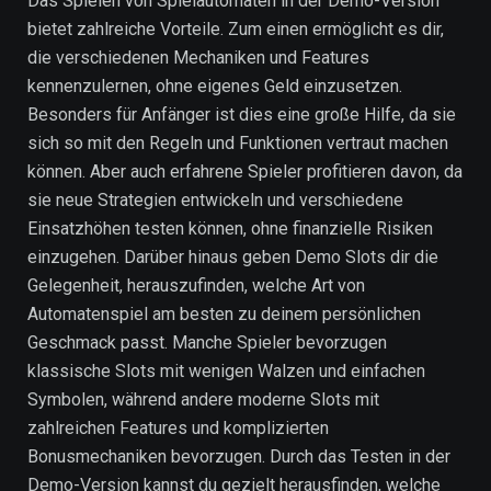
Das Spielen von Spielautomaten in der Demo-Version
bietet zahlreiche Vorteile. Zum einen ermöglicht es dir,
die verschiedenen Mechaniken und Features
kennenzulernen, ohne eigenes Geld einzusetzen.
Besonders für Anfänger ist dies eine große Hilfe, da sie
sich so mit den Regeln und Funktionen vertraut machen
können. Aber auch erfahrene Spieler profitieren davon, da
sie neue Strategien entwickeln und verschiedene
Einsatzhöhen testen können, ohne finanzielle Risiken
einzugehen. Darüber hinaus geben Demo Slots dir die
Gelegenheit, herauszufinden, welche Art von
Automatenspiel am besten zu deinem persönlichen
Geschmack passt. Manche Spieler bevorzugen
klassische Slots mit wenigen Walzen und einfachen
Symbolen, während andere moderne Slots mit
zahlreichen Features und komplizierten
Bonusmechaniken bevorzugen. Durch das Testen in der
Demo-Version kannst du gezielt herausfinden, welche