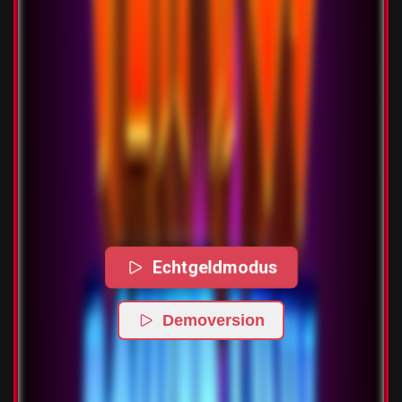
Echtgeldmodus
Demoversion