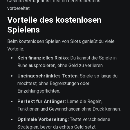
Casinos verfügbar ist, bist du bereits bestens
vorbereitet.
Vorteile des kostenlosen
Spielens
Beim kostenlosen Spielen von Slots genießt du viele
Vorteile:
Kein finanzielles Risiko:
Du kannst die Spiele in
Ruhe ausprobieren, ohne Geld zu verlieren.
Uneingeschränktes Testen:
Spiele so lange du
möchtest, ohne Begrenzungen oder
Einzahlungspflichten.
Perfekt für Anfänger:
Lerne die Regeln,
Funktionen und Gewinnchancen ohne Druck kennen.
Optimale Vorbereitung:
Teste verschiedene
Strategien, bevor du echtes Geld setzt.