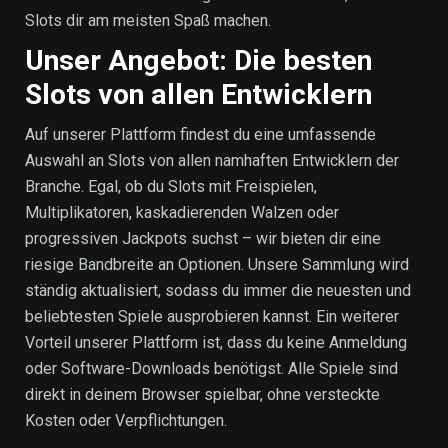
Slots dir am meisten Spaß machen.
Unser Angebot: Die besten
Slots von allen Entwicklern
Auf unserer Plattform findest du eine umfassende
Auswahl an Slots von allen namhaften Entwicklern der
Branche. Egal, ob du Slots mit Freispielen,
Multiplikatoren, kaskadierenden Walzen oder
progressiven Jackpots suchst – wir bieten dir eine
riesige Bandbreite an Optionen. Unsere Sammlung wird
ständig aktualisiert, sodass du immer die neuesten und
beliebtesten Spiele ausprobieren kannst. Ein weiterer
Vorteil unserer Plattform ist, dass du keine Anmeldung
oder Software-Downloads benötigst. Alle Spiele sind
direkt in deinem Browser spielbar, ohne versteckte
Kosten oder Verpflichtungen.