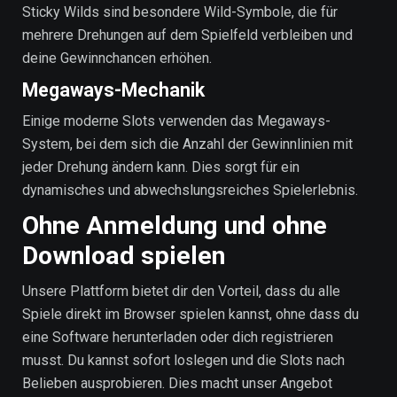
Sticky Wilds sind besondere Wild-Symbole, die für
mehrere Drehungen auf dem Spielfeld verbleiben und
deine Gewinnchancen erhöhen.
Megaways-Mechanik
Einige moderne Slots verwenden das Megaways-
System, bei dem sich die Anzahl der Gewinnlinien mit
jeder Drehung ändern kann. Dies sorgt für ein
dynamisches und abwechslungsreiches Spielerlebnis.
Ohne Anmeldung und ohne
Download spielen
Unsere Plattform bietet dir den Vorteil, dass du alle
Spiele direkt im Browser spielen kannst, ohne dass du
eine Software herunterladen oder dich registrieren
musst. Du kannst sofort loslegen und die Slots nach
Belieben ausprobieren. Dies macht unser Angebot