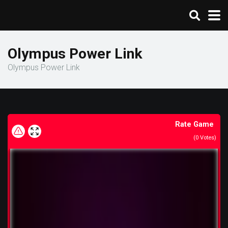
Olympus Power Link
Olympus Power Link
Rate Game
(
0
Votes)