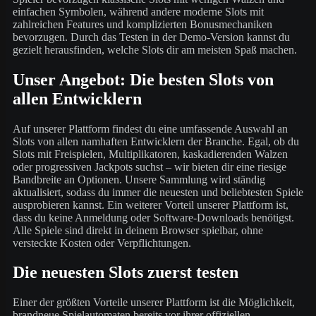
einfachen Symbolen, während andere moderne Slots mit
zahlreichen Features und komplizierten Bonusmechaniken
bevorzugen. Durch das Testen in der Demo-Version kannst du
gezielt herausfinden, welche Slots dir am meisten Spaß machen.
Unser Angebot: Die besten Slots von
allen Entwicklern
Auf unserer Plattform findest du eine umfassende Auswahl an
Slots von allen namhaften Entwicklern der Branche. Egal, ob du
Slots mit Freispielen, Multiplikatoren, kaskadierenden Walzen
oder progressiven Jackpots suchst – wir bieten dir eine riesige
Bandbreite an Optionen. Unsere Sammlung wird ständig
aktualisiert, sodass du immer die neuesten und beliebtesten Spiele
ausprobieren kannst. Ein weiterer Vorteil unserer Plattform ist,
dass du keine Anmeldung oder Software-Downloads benötigst.
Alle Spiele sind direkt in deinem Browser spielbar, ohne
versteckte Kosten oder Verpflichtungen.
Die neuesten Slots zuerst testen
Einer der größten Vorteile unserer Plattform ist die Möglichkeit,
brandneue Spielautomaten bereits vor ihrer offiziellen