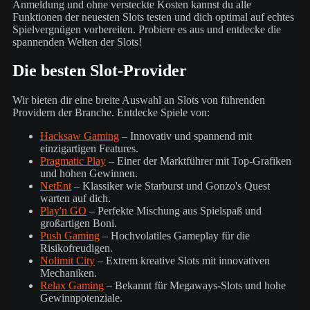
Anmeldung und ohne versteckte Kosten kannst du alle
Funktionen der neuesten Slots testen und dich optimal auf echtes
Spielvergnügen vorbereiten. Probiere es aus und entdecke die
spannenden Welten der Slots!
Die besten Slot-Provider
Wir bieten dir eine breite Auswahl an Slots von führenden
Providern der Branche. Entdecke Spiele von:
Hacksaw Gaming
– Innovativ und spannend mit
einzigartigen Features.
Pragmatic Play
– Einer der Marktführer mit Top-Grafiken
und hohen Gewinnen.
NetEnt
– Klassiker wie Starburst und Gonzo's Quest
warten auf dich.
Play'n GO
– Perfekte Mischung aus Spielspaß und
großartigen Boni.
Push Gaming
– Hochvolatiles Gameplay für die
Risikofreudigen.
Nolimit City
– Extrem kreative Slots mit innovativen
Mechaniken.
Relax Gaming
– Bekannt für Megaways-Slots und hohe
Gewinnpotenziale.