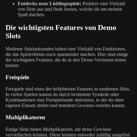
Entdecke neue Lieblingsspiele:
Probiere eine Vielzahl
von Slots aus und finde heraus, welche dir am meisten
Spaß machen.
Die wichtigsten Features von Demo
Slots
Moderne Spielautomaten haben eine Vielzahl von Funktionen,
die das Spielerlebnis noch spannender machen. Hier sind einige
der wichtigsten Features, die du in den Demo-Versionen testen
kannst:
Freispiele
Freispiele sind eines der beliebtesten Features in modernen Slots.
In vielen Spielen kannst du durch bestimmte Symbole oder
Kombinationen eine Freispielrunde aktivieren, in der du ohne
eigenen Einsatz drehst und trotzdem Gewinne erzielen kannst.
Multiplikatoren
Einige Slots bieten Multiplikatoren, die deine Gewinne
vervielfachen können. Diese können entweder zufällig ausgelöst