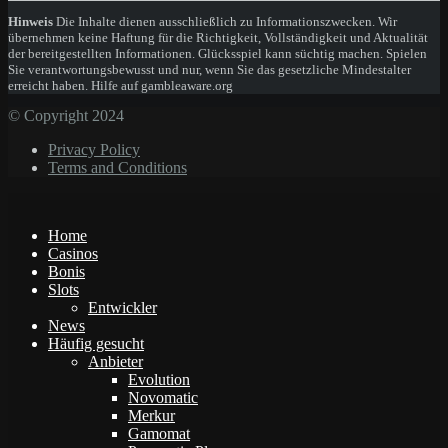
Hinweis
Die Inhalte dienen ausschließlich zu Informationszwecken. Wir
übernehmen keine Haftung für die Richtigkeit, Vollständigkeit und Aktualität
der bereitgestellten Informationen. Glücksspiel kann süchtig machen. Spielen
Sie verantwortungsbewusst und nur, wenn Sie das gesetzliche Mindestalter
erreicht haben. Hilfe auf gambleaware.org
© Copyright 2024
Privacy Policy
Terms and Conditions
Home
Casinos
Bonis
Slots
Entwickler
News
Häufig gesucht
Anbieter
Evolution
Novomatic
Merkur
Gamomat