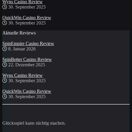
Wyns Casino Review
30. September 2025
QuickWin Casino Review
30. September 2025
Aktuelle Reviews
SpinEmpire Casino Review
8. Januar 2026
SpinBetter Casino Review
22. Dezember 2025
Wyns Casino Review
30. September 2025
QuickWin Casino Review
30. September 2025
Glücksspiel kann süchtig machen.