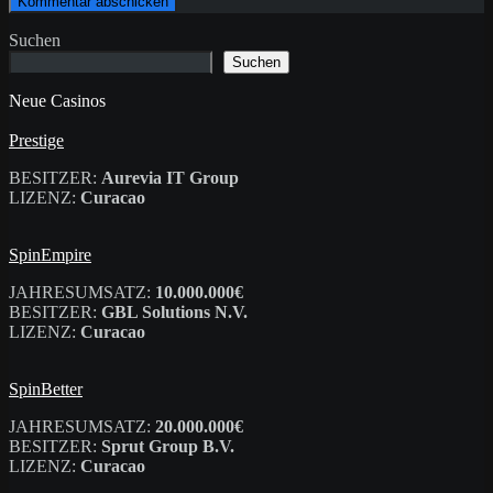
Suchen
Suchen
Neue Casinos
Prestige
BESITZER:
Aurevia IT Group
LIZENZ:
Curacao
SpinEmpire
JAHRESUMSATZ:
10.000.000€
BESITZER:
GBL Solutions N.V.
LIZENZ:
Curacao
SpinBetter
JAHRESUMSATZ:
20.000.000€
BESITZER:
Sprut Group B.V.
LIZENZ:
Curacao