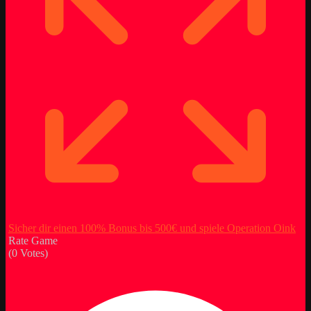
Sicher dir einen 100% Bonus bis 500€ und spiele Operation Oink
Rate Game
(
0
Votes)