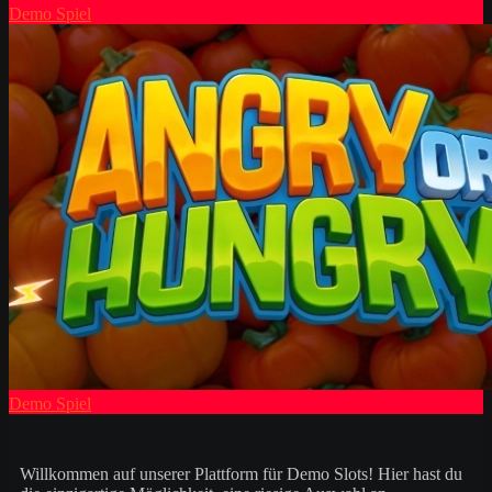
Demo Spiel
Demo Spiel
Willkommen auf unserer Plattform für Demo Slots! Hier hast du