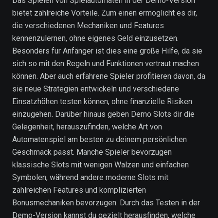
Das Spielen von Spielautomaten in der Demo-Version
bietet zahlreiche Vorteile. Zum einen ermöglicht es dir,
die verschiedenen Mechaniken und Features
kennenzulernen, ohne eigenes Geld einzusetzen.
Besonders für Anfänger ist dies eine große Hilfe, da sie
sich so mit den Regeln und Funktionen vertraut machen
können. Aber auch erfahrene Spieler profitieren davon, da
sie neue Strategien entwickeln und verschiedene
Einsatzhöhen testen können, ohne finanzielle Risiken
einzugehen. Darüber hinaus geben Demo Slots dir die
Gelegenheit, herauszufinden, welche Art von
Automatenspiel am besten zu deinem persönlichen
Geschmack passt. Manche Spieler bevorzugen
klassische Slots mit wenigen Walzen und einfachen
Symbolen, während andere moderne Slots mit
zahlreichen Features und komplizierten
Bonusmechaniken bevorzugen. Durch das Testen in der
Demo-Version kannst du gezielt herausfinden, welche