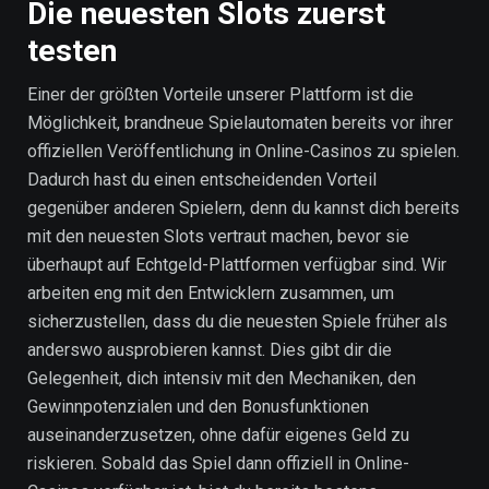
Die neuesten Slots zuerst
testen
Einer der größten Vorteile unserer Plattform ist die
Möglichkeit, brandneue Spielautomaten bereits vor ihrer
offiziellen Veröffentlichung in Online-Casinos zu spielen.
Dadurch hast du einen entscheidenden Vorteil
gegenüber anderen Spielern, denn du kannst dich bereits
mit den neuesten Slots vertraut machen, bevor sie
überhaupt auf Echtgeld-Plattformen verfügbar sind. Wir
arbeiten eng mit den Entwicklern zusammen, um
sicherzustellen, dass du die neuesten Spiele früher als
anderswo ausprobieren kannst. Dies gibt dir die
Gelegenheit, dich intensiv mit den Mechaniken, den
Gewinnpotenzialen und den Bonusfunktionen
auseinanderzusetzen, ohne dafür eigenes Geld zu
riskieren. Sobald das Spiel dann offiziell in Online-