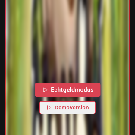
Echtgeldmodus
Demoversion