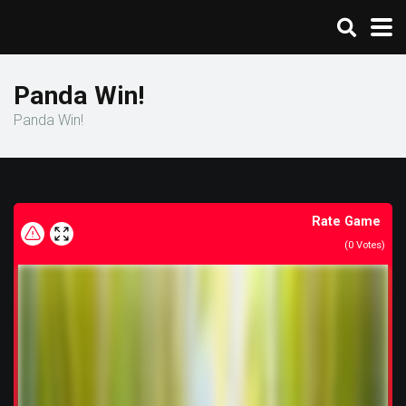
Panda Win!
Panda Win!
Rate Game
(
0
Votes)