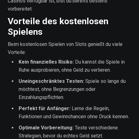
Casinos verfügbar ist, bist du bereits bestens
vorbereitet.
Vorteile des kostenlosen
Spielens
Beim kostenlosen Spielen von Slots genießt du viele
Vorteile:
Kein finanzielles Risiko:
Du kannst die Spiele in
Ruhe ausprobieren, ohne Geld zu verlieren.
Uneingeschränktes Testen:
Spiele so lange du
möchtest, ohne Begrenzungen oder
Einzahlungspflichten.
Perfekt für Anfänger:
Lerne die Regeln,
Funktionen und Gewinnchancen ohne Druck kennen.
Optimale Vorbereitung:
Teste verschiedene
Strategien, bevor du echtes Geld setzt.