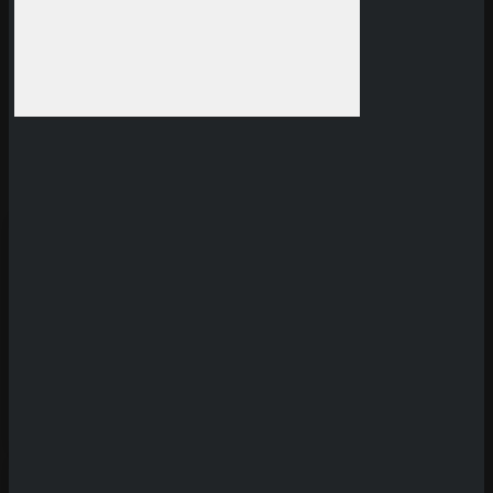
Sicher dir einen 100% Bonus bis 500€ und spi
Try Our Featured Games