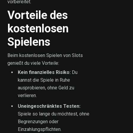
vorbereitet.
Vorteile des
kostenlosen
Spielens
Beim kostenlosen Spielen von Slots
genießt du viele Vorteile:
Kein finanzielles Risiko:
Du
kannst die Spiele in Ruhe
ausprobieren, ohne Geld zu
verlieren.
Uneingeschränktes Testen:
Spiele so lange du möchtest, ohne
Begrenzungen oder
Einzahlungspflichten.