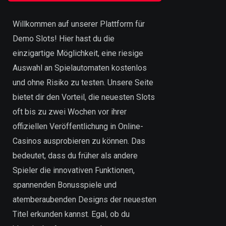
Willkommen auf unserer Plattform für
Demo Slots! Hier hast du die
einzigartige Möglichkeit, eine riesige
Auswahl an Spielautomaten kostenlos
und ohne Risiko zu testen. Unsere Seite
bietet dir den Vorteil, die neuesten Slots
oft bis zu zwei Wochen vor ihrer
offiziellen Veröffentlichung in Online-
Casinos ausprobieren zu können. Das
bedeutet, dass du früher als andere
Spieler die innovativen Funktionen,
spannenden Bonusspiele und
atemberaubenden Designs der neuesten
Titel erkunden kannst. Egal, ob du