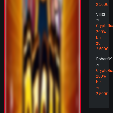
2.500€
Silizi
zu
CryptoRu
200%
bis
zu
2.500€
Robert99
zu
CryptoRu
200%
bis
zu
2.500€