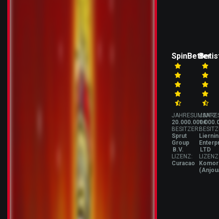
SpinBetter
Betis
JAHRESUMSATZ:
JAHRE
20.000.000€
1.000.
BESITZER:
BESITZ
Sprut
Liernin
Group
Enterp
B.V.
LTD
LIZENZ:
LIZENZ
Curacao
Komor
(Anjou