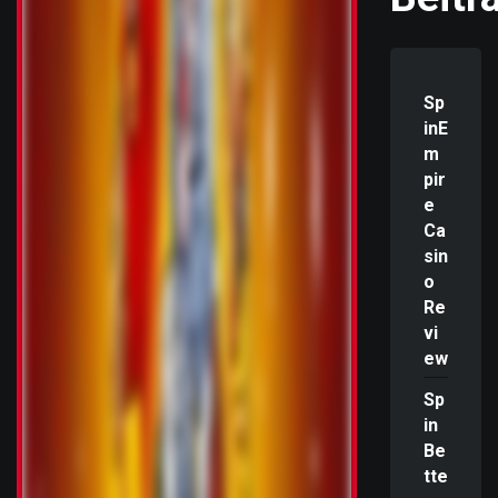
Sp
inE
m
pir
e
Ca
sin
o
Re
vi
ew
Sp
in
Be
tte