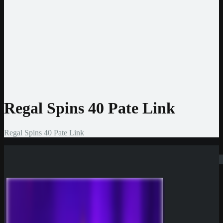
Jeton
CashtoCode
MiFinity
MuchBetter
Auszahlmethoden
Bank Überweisung
MasterCard
Visa
Skrill
Bitcoin
Regal Spins 40 Pate Link
Regal Spins 40 Pate Link
Suchen
Rate Game
(
0
Votes)
Neue Casinos