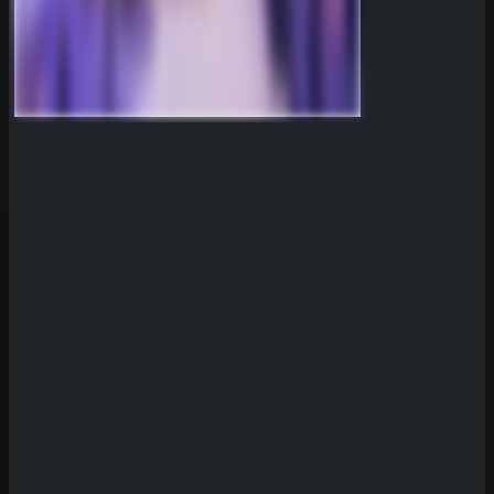
Sicher dir einen 100% Bonus bis 500€ und spiel
Try Our Featured Games