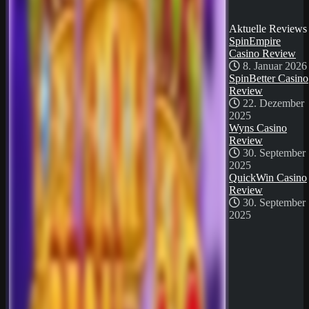
30. September
2025
Aktuelle Reviews
SpinEmpire
Casino Review
8. Januar 2026
SpinBetter Casino
Review
22. Dezember
2025
Wyns Casino
Review
30. September
2025
QuickWin Casino
Review
30. September
2025