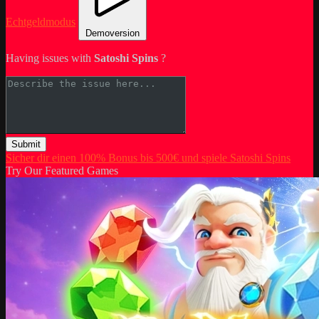
Echtgeldmodus
Demoversion
Having issues with
Satoshi Spins
?
Submit
Sicher dir einen 100% Bonus bis 500€ und spiele Satoshi Spins
Try Our Featured Games