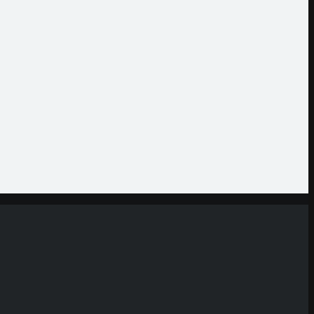
Suchen
Suchen
Neue Casinos
Prestige