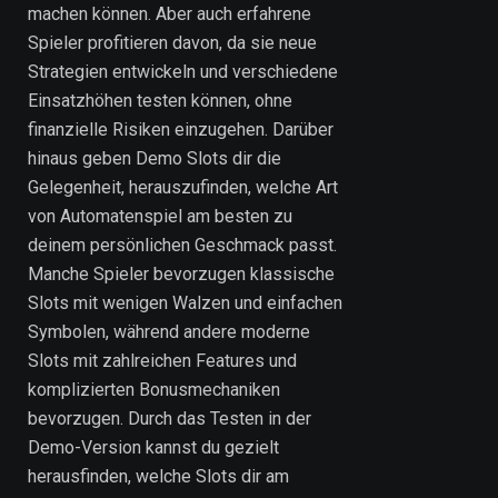
machen können. Aber auch erfahrene
Spieler profitieren davon, da sie neue
Strategien entwickeln und verschiedene
Einsatzhöhen testen können, ohne
finanzielle Risiken einzugehen. Darüber
hinaus geben Demo Slots dir die
Gelegenheit, herauszufinden, welche Art
von Automatenspiel am besten zu
deinem persönlichen Geschmack passt.
Manche Spieler bevorzugen klassische
Slots mit wenigen Walzen und einfachen
Symbolen, während andere moderne
Slots mit zahlreichen Features und
komplizierten Bonusmechaniken
bevorzugen. Durch das Testen in der
Demo-Version kannst du gezielt
herausfinden, welche Slots dir am