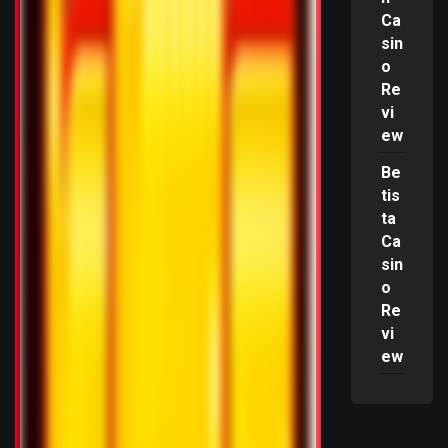
Ca
sin
o
Re
vi
ew
Be
tis
ta
Ca
sin
o
Re
vi
ew