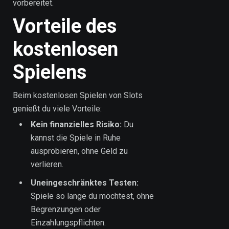
vorbereitet.
Vorteile des
kostenlosen
Spielens
Beim kostenlosen Spielen von Slots
genießt du viele Vorteile:
Kein finanzielles Risiko:
Du
kannst die Spiele in Ruhe
ausprobieren, ohne Geld zu
verlieren.
Uneingeschränktes Testen:
Spiele so lange du möchtest, ohne
Begrenzungen oder
Einzahlungspflichten.