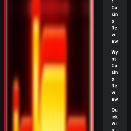
r
Ca
sin
o
Re
vi
ew
Wy
ns
Ca
sin
o
Re
vi
ew
Qu
ick
Wi
n