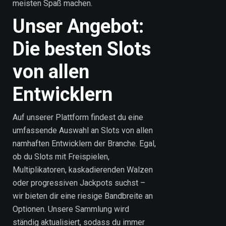
meisten Spaß machen.
Unser Angebot:
Die besten Slots
von allen
Entwicklern
Auf unserer Plattform findest du eine
umfassende Auswahl an Slots von allen
namhaften Entwicklern der Branche. Egal,
ob du Slots mit Freispielen,
Multiplikatoren, kaskadierenden Walzen
oder progressiven Jackpots suchst –
wir bieten dir eine riesige Bandbreite an
Optionen. Unsere Sammlung wird
ständig aktualisiert, sodass du immer