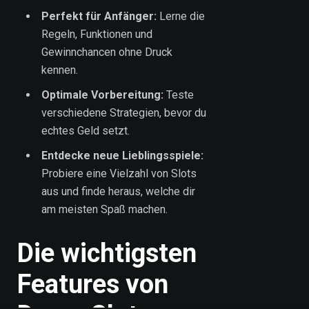
Perfekt für Anfänger:
Lerne die
Regeln, Funktionen und
Gewinnchancen ohne Druck
kennen.
Optimale Vorbereitung:
Teste
verschiedene Strategien, bevor du
echtes Geld setzt.
Entdecke neue Lieblingsspiele:
Probiere eine Vielzahl von Slots
aus und finde heraus, welche dir
am meisten Spaß machen.
Die wichtigsten
Features von