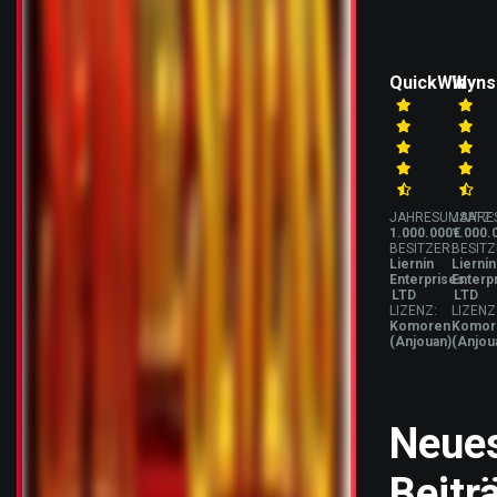
QuickWin
Wyns
JAHRESUMSATZ:
JAHRE
1.000.000€
1.000.
BESITZER:
BESITZ
Liernin
Liernin
Enterprises
Enterp
LTD
LTD
LIZENZ:
LIZENZ
Komoren
Komor
(Anjouan)
(Anjou
Neue
Beitr