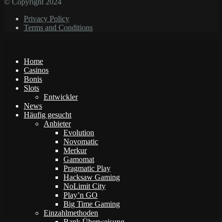
© Copyright 2024
Privacy Policy
Terms and Conditions
Home
Casinos
Bonis
Slots
Entwickler
News
Häufig gesucht
Anbieter
Evolution
Novomatic
Merkur
Gamomat
Pragmatic Play
Hacksaw Gaming
NoLimit City
Play’n GO
Big Time Gaming
Einzahlmethoden
Bank Überweisung