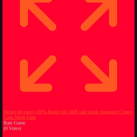
Sicher dir einen 100% Bonus bis 500€ und spiele Stunning Crown
Cash Mesh Link
Rate Game
(
0
Votes)