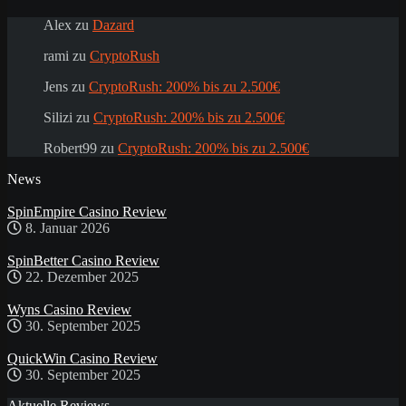
Alex
zu
Dazard
rami
zu
CryptoRush
Jens
zu
CryptoRush: 200% bis zu 2.500€
Silizi
zu
CryptoRush: 200% bis zu 2.500€
Robert99
zu
CryptoRush: 200% bis zu 2.500€
News
SpinEmpire Casino Review
8. Januar 2026
SpinBetter Casino Review
22. Dezember 2025
Wyns Casino Review
30. September 2025
QuickWin Casino Review
30. September 2025
Aktuelle Reviews