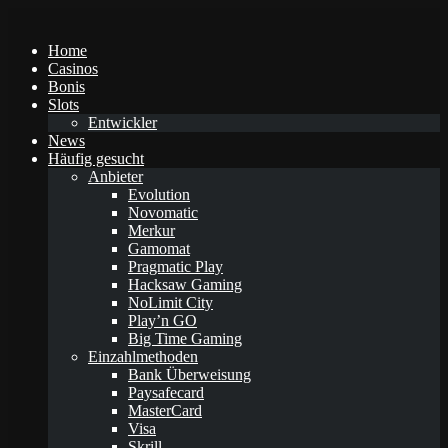
Home
Casinos
Bonis
Slots
Entwickler
News
Häufig gesucht
Anbieter
Evolution
Novomatic
Merkur
Gamomat
Pragmatic Play
Hacksaw Gaming
NoLimit City
Play’n GO
Big Time Gaming
Einzahlmethoden
Bank Überweisung
Paysafecard
MasterCard
Visa
Skrill