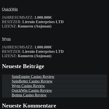
QuickWin
JAHRESUMSATZ:
1.000.000€
BESITZER:
Liernin Enterprises LTD
LIZENZ:
Komoren (Anjouan)
Wyns
JAHRESUMSATZ:
1.000.000€
BESITZER:
Liernin Enterprises LTD
LIZENZ:
Komoren (Anjouan)
Neueste Beiträge
SpinEmpire Casino Review
SpinBetter Casino Review
Wyns Casino Review
QuickWin Casino Review
Betista Casino Review
Neueste Kommentare