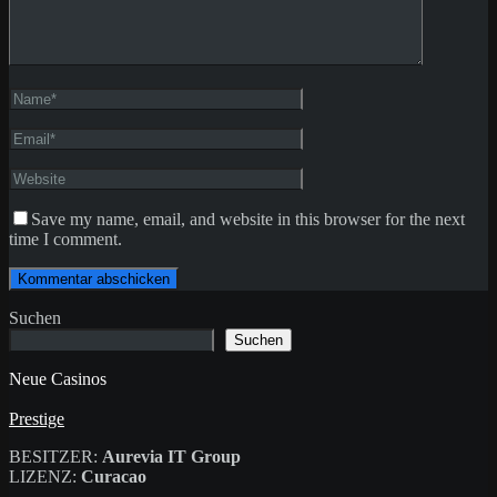
Save my name, email, and website in this browser for the next
time I comment.
Suchen
Suchen
Neue Casinos
Prestige
BESITZER:
Aurevia IT Group
LIZENZ:
Curacao