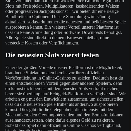
Slots von allen namhaften Entwicklern der Branche. Egal, ob du
Slots mit Freispielen, Multiplikatoren, kaskadierenden Walzen
oder progressiven Jackpots suchst – wir bieten dir eine riesige
Bandbreite an Optionen. Unsere Sammlung wird ständig
aktualisiert, sodass du immer die neuesten und beliebtesten Spiele
ausprobieren kannst. Ein weiterer Vorteil unserer Plattform ist,
dass du keine Anmeldung oder Software-Downloads benötigst.
Alle Spiele sind direkt in deinem Browser spielbar, ohne
versteckte Kosten oder Verpflichtungen.
Die neuesten Slots zuerst testen
Einer der größten Vorteile unserer Plattform ist die Möglichkeit,
brandneue Spielautomaten bereits vor ihrer offiziellen
Veröffentlichung in Online-Casinos zu spielen. Dadurch hast du
einen entscheidenden Vorteil gegenüber anderen Spielern, denn
du kannst dich bereits mit den neuesten Slots vertraut machen,
bevor sie überhaupt auf Echtgeld-Plattformen verfügbar sind. Wir
arbeiten eng mit den Entwicklern zusammen, um sicherzustellen,
dass du die neuesten Spiele früher als anderswo ausprobieren
kannst. Dies gibt dir die Gelegenheit, dich intensiv mit den
Mechaniken, den Gewinnpotenzialen und den Bonusfunktionen
auseinanderzusetzen, ohne dafür eigenes Geld zu riskieren.
Sobald das Spiel dann offiziell in Online-Casinos verfügbar ist,
bist du bereits bestens vorbereitet.