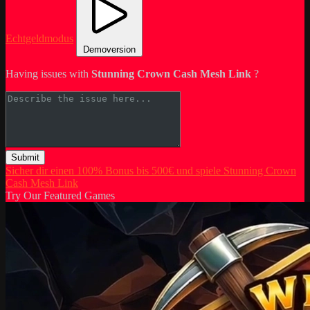
Echtgeldmodus
Demoversion
Having issues with
Stunning Crown Cash Mesh Link
?
Submit
Sicher dir einen 100% Bonus bis 500€ und spiele Stunning Crown
Cash Mesh Link
Try Our Featured Games