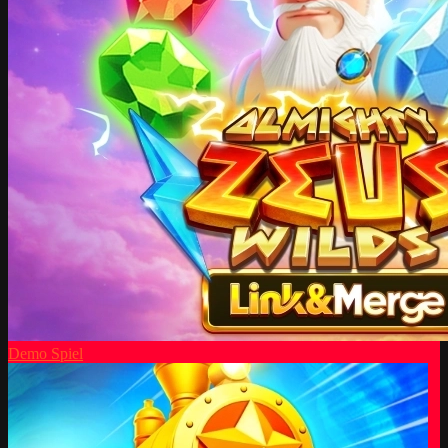
Demo Spiel