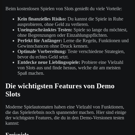
Beim kostenlosen Spielen von Slots genießt du viele Vorteile:
Kein finanzielles Risiko:
Du kannst die Spiele in Ruhe
ausprobieren, ohne Geld zu verlieren.
Uneingeschränktes Testen:
Spiele so lange du möchtest,
ohne Begrenzungen oder Einzahlungspflichten.
Perfekt für Anfänger:
Lerne die Regeln, Funktionen und
Gewinnchancen ohne Druck kennen.
Optimale Vorbereitung:
Teste verschiedene Strategien,
bevor du echtes Geld setzt.
Entdecke neue Lieblingsspiele:
Probiere eine Vielzahl
von Slots aus und finde heraus, welche dir am meisten
Spaß machen.
Die wichtigsten Features von Demo
Slots
Moderne Spielautomaten haben eine Vielzahl von Funktionen,
die das Spielerlebnis noch spannender machen. Hier sind einige
der wichtigsten Features, die du in den Demo-Versionen testen
kannst:
Freispiele