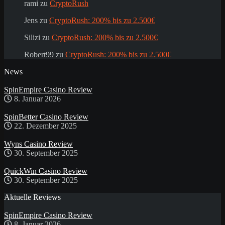
rami
zu
CryptoRush
Jens
zu
CryptoRush: 200% bis zu 2.500€
Silizi
zu
CryptoRush: 200% bis zu 2.500€
Robert99
zu
CryptoRush: 200% bis zu 2.500€
News
SpinEmpire Casino Review
8. Januar 2026
SpinBetter Casino Review
22. Dezember 2025
Wyns Casino Review
30. September 2025
QuickWin Casino Review
30. September 2025
Aktuelle Reviews
SpinEmpire Casino Review
8. Januar 2026