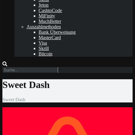
Jeton
CashtoCode
MiFinity
MuchBetter
Auszahlmethoden
Bank Überweisung
MasterCard
Visa
Skrill
Bitcoin
Sweet Dash
Sweet Dash