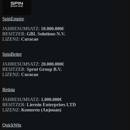
SpinEmpire
JAHRESUMSATZ:
10.000.000€
BESITZER:
GBL Solutions N.V.
LIZENZ:
Curacao
SpinBetter
JAHRESUMSATZ:
20.000.000€
BESITZER:
Sprut Group B.V.
LIZENZ:
Curacao
Betista
JAHRESUMSATZ:
1.000.000€
BESITZER:
Liernin Enterprises LTD
LIZENZ:
Komoren (Anjouan)
QuickWin