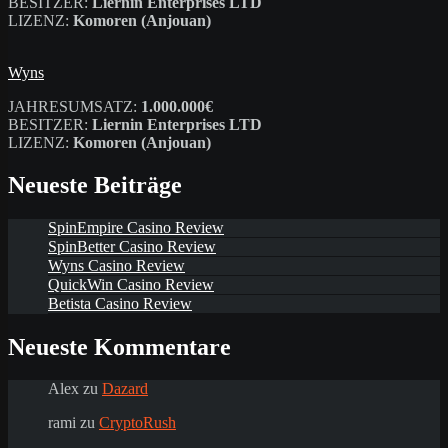
BESITZER:
Liernin Enterprises LTD
LIZENZ:
Komoren (Anjouan)
Wyns
JAHRESUMSATZ:
1.000.000€
BESITZER:
Liernin Enterprises LTD
LIZENZ:
Komoren (Anjouan)
Neueste Beiträge
SpinEmpire Casino Review
SpinBetter Casino Review
Wyns Casino Review
QuickWin Casino Review
Betista Casino Review
Neueste Kommentare
Alex
zu
Dazard
rami
zu
CryptoRush