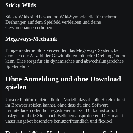
Sticky Wilds
Sticky Wilds sind besondere Wild-Symbole, die für mehrere
Drehungen auf dem Spielfeld verbleiben und deine
Gewinnchancen erhöhen.
Megaways-Mechanik
Einige moderne Slots verwenden das Megaways-System, bei
dem sich die Anzahl der Gewinnlinien mit jeder Drehung ändern
kann. Dies sorgt für ein dynamisches und abwechslungsreiches
Spielerlebnis.
Ohne Anmeldung und ohne Download
spielen
Unsere Plattform bietet dir den Vorteil, dass du alle Spiele direkt
im Browser spielen kannst, ohne dass du eine Software
herunterladen oder dich registrieren musst. Du kannst sofort
loslegen und die Slots nach Belieben ausprobieren. Dies macht
unser Angebot besonders benutzerfreundlich und flexibel.