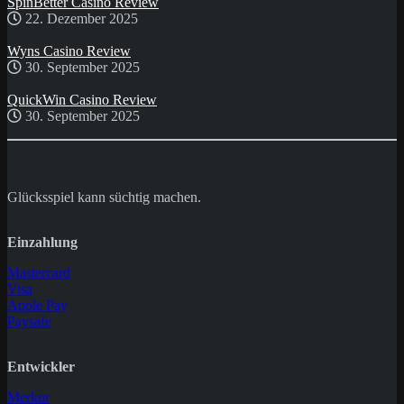
SpinBetter Casino Review
22. Dezember 2025
Wyns Casino Review
30. September 2025
QuickWin Casino Review
30. September 2025
Glücksspiel kann süchtig machen.
Einzahlung
Mastercard
Visa
Apple Pay
Paysafe
Entwickler
Merkur