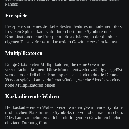
kannst:
Freispiele
Freispiele sind eines der beliebtesten Features in modernen Slots.
In vielen Spielen kannst du durch bestimmte Symbole oder
Kombinationen eine Freispielrunde aktivieren, in der du ohne
eigenen Einsatz drehst und trotzdem Gewinne erzielen kannst.
Multiplikatoren
Einige Slots bieten Multiplikatoren, die deine Gewinne
vervielfachen können. Diese können entweder zufällig ausgelöst
werden oder Teil eines Bonusspiels sein. Indem du die Demo-
Version spielst, kannst du herausfinden, welche Slots besonders
hohe Multiplikatoren bieten.
Kaskadierende Walzen
Bei kaskadierenden Walzen verschwinden gewinnende Symbole
und machen Platz für neue Symbole, die von oben nachrutschen.
Dies kann zu mehreren aufeinanderfolgenden Gewinnen in einer
einzigen Drehung führen.