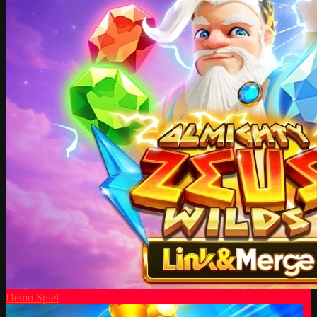
Demo Spiel