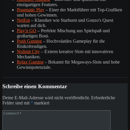
einzigartigen Features.
Pragmatic Play
– Einer der Marktführer mit Top-Grafiken
und hohen Gewinnen.
NetEnt
– Klassiker wie Starburst und Gonzo's Quest
warten auf dich.
Play'n GO
– Perfekte Mischung aus Spielspaß und
großartigen Boni.
Push Gaming
– Hochvolatiles Gameplay für die
Risikofreudigen.
Nolimit City
– Extrem kreative Slots mit innovativen
Mechaniken.
Relax Gaming
– Bekannt für Megaways-Slots und hohe
Gewinnpotenziale.
Schreibe einen Kommentar
Deine E-Mail-Adresse wird nicht veröffentlicht.
Erforderliche
Felder sind mit
*
markiert