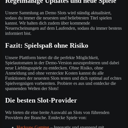
Regelmäßige Updates und neue Spiele
Unsere Sammlung an Demo Slots wird ständig aktualisiert,
sodass du immer die neuesten und beliebtesten Titel spielen
kannst. Wir halten dich zudem über kommende
Neuerscheinungen auf dem Laufenden, sodass du immer bestens
informiert bist.
Fazit: Spielspaß ohne Risiko
Unsere Plattform bietet dir die perfekte Möglichkeit,
Spielautomaten in der Demo-Version auszuprobieren und dabei
neue Lieblingsspiele zu entdecken. Ohne Risiko, ohne
Anmeldung und ohne versteckte Kosten kannst du alle
Funktionen der neuesten Slots testen und dich optimal auf echtes
Spielvergnügen vorbereiten. Probiere es aus und entdecke die
spannenden Welten der Slots!
Die besten Slot-Provider
Wir bieten dir eine breite Auswahl an Slots von führenden
Providern der Branche. Entdecke Spiele von:
Hacksaw Gaming
– Innovativ und spannend mit