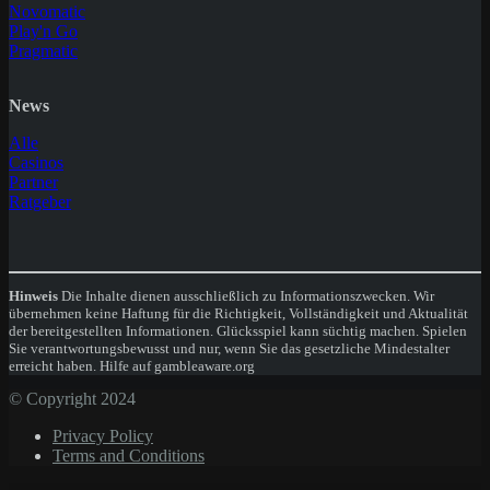
Novomatic
Play'n Go
Pragmatic
News
Alle
Casinos
Partner
Ratgeber
Hinweis
Die Inhalte dienen ausschließlich zu Informationszwecken. Wir
übernehmen keine Haftung für die Richtigkeit, Vollständigkeit und Aktualität
der bereitgestellten Informationen. Glücksspiel kann süchtig machen. Spielen
Sie verantwortungsbewusst und nur, wenn Sie das gesetzliche Mindestalter
erreicht haben. Hilfe auf gambleaware.org
© Copyright 2024
Privacy Policy
Terms and Conditions