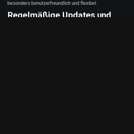
besonders benutzerfreundlich und flexibel.
Regelmäßige Updates und
neue Spiele
Unsere Sammlung an Demo Slots wird ständig
aktualisiert, sodass du immer die neuesten und
beliebtesten Titel spielen kannst. Wir halten dich zudem
über kommende Neuerscheinungen auf dem Laufenden,
sodass du immer bestens informiert bist.
Fazit: Spielspaß ohne Risiko
Unsere Plattform bietet dir die perfekte Möglichkeit,
Spielautomaten in der Demo-Version auszuprobieren
und dabei neue Lieblingsspiele zu entdecken. Ohne
Risiko, ohne Anmeldung und ohne versteckte Kosten
kannst du alle Funktionen der neuesten Slots testen und
dich optimal auf echtes Spielvergnügen vorbereiten.