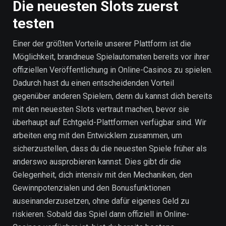
Die neuesten Slots zuerst
testen
Einer der größten Vorteile unserer Plattform ist die
Möglichkeit, brandneue Spielautomaten bereits vor ihrer
offiziellen Veröffentlichung in Online-Casinos zu spielen.
Dadurch hast du einen entscheidenden Vorteil
gegenüber anderen Spielern, denn du kannst dich bereits
mit den neuesten Slots vertraut machen, bevor sie
überhaupt auf Echtgeld-Plattformen verfügbar sind. Wir
arbeiten eng mit den Entwicklern zusammen, um
sicherzustellen, dass du die neuesten Spiele früher als
anderswo ausprobieren kannst. Dies gibt dir die
Gelegenheit, dich intensiv mit den Mechaniken, den
Gewinnpotenzialen und den Bonusfunktionen
auseinanderzusetzen, ohne dafür eigenes Geld zu
riskieren. Sobald das Spiel dann offiziell in Online-