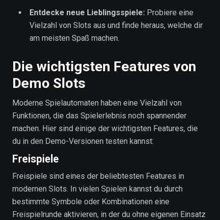
Entdecke neue Lieblingsspiele:
Probiere eine
Vielzahl von Slots aus und finde heraus, welche dir
am meisten Spaß machen.
Die wichtigsten Features von
Demo Slots
Moderne Spielautomaten haben eine Vielzahl von
Funktionen, die das Spielerlebnis noch spannender
machen. Hier sind einige der wichtigsten Features, die
du in den Demo-Versionen testen kannst:
Freispiele
Freispiele sind eines der beliebtesten Features in
modernen Slots. In vielen Spielen kannst du durch
bestimmte Symbole oder Kombinationen eine
Freispielrunde aktivieren, in der du ohne eigenen Einsatz