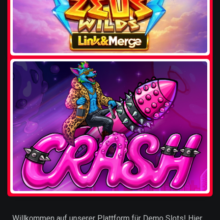
Willkommen auf unserer Plattform für Demo Slots! Hier