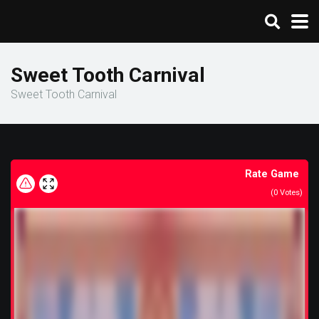
Sweet Tooth Carnival
Sweet Tooth Carnival
Rate Game
(
0
Votes)