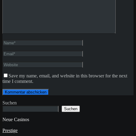
Save my name, email, and website in this browser for the next
time I comment.
Suchen
Suchen
Neue Casinos
Prestige