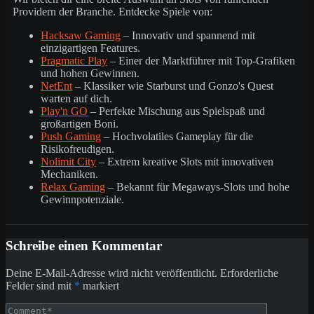
Providern der Branche. Entdecke Spiele von:
Hacksaw Gaming
– Innovativ und spannend mit
einzigartigen Features.
Pragmatic Play
– Einer der Marktführer mit Top-Grafiken
und hohen Gewinnen.
NetEnt
– Klassiker wie Starburst und Gonzo's Quest
warten auf dich.
Play'n GO
– Perfekte Mischung aus Spielspaß und
großartigen Boni.
Push Gaming
– Hochvolatiles Gameplay für die
Risikofreudigen.
Nolimit City
– Extrem kreative Slots mit innovativen
Mechaniken.
Relax Gaming
– Bekannt für Megaways-Slots und hohe
Gewinnpotenziale.
Schreibe einen Kommentar
Deine E-Mail-Adresse wird nicht veröffentlicht.
Erforderliche
Felder sind mit
*
markiert