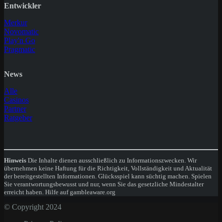
Entwickler
Merkur
Novomatic
Play'n Go
Pragmatic
News
Alle
Casinos
Partner
Ratgeber
Hinweis
Die Inhalte dienen ausschließlich zu Informationszwecken. Wir
übernehmen keine Haftung für die Richtigkeit, Vollständigkeit und Aktualität
der bereitgestellten Informationen. Glücksspiel kann süchtig machen. Spielen
Sie verantwortungsbewusst und nur, wenn Sie das gesetzliche Mindestalter
erreicht haben. Hilfe auf gambleaware.org
© Copyright 2024