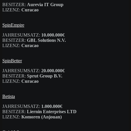
BESITZER:
Aurevia IT Group
LIZENZ:
Curacao
SpinEmpire
JAHRESUMSATZ:
10.000.000€
BESITZER:
GBL Solutions N.V.
LIZENZ:
Curacao
SpinBetter
JAHRESUMSATZ:
20.000.000€
BESITZER:
Sprut Group B.V.
LIZENZ:
Curacao
Betista
JAHRESUMSATZ:
1.000.000€
BESITZER:
Liernin Enterprises LTD
LIZENZ:
Komoren (Anjouan)