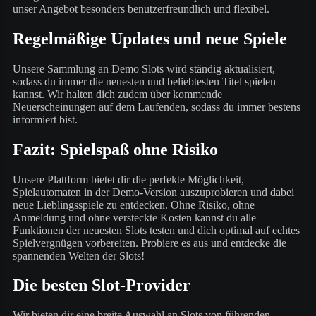
unser Angebot besonders benutzerfreundlich und flexibel.
Regelmäßige Updates und neue Spiele
Unsere Sammlung an Demo Slots wird ständig aktualisiert,
sodass du immer die neuesten und beliebtesten Titel spielen
kannst. Wir halten dich zudem über kommende
Neuerscheinungen auf dem Laufenden, sodass du immer bestens
informiert bist.
Fazit: Spielspaß ohne Risiko
Unsere Plattform bietet dir die perfekte Möglichkeit,
Spielautomaten in der Demo-Version auszuprobieren und dabei
neue Lieblingsspiele zu entdecken. Ohne Risiko, ohne
Anmeldung und ohne versteckte Kosten kannst du alle
Funktionen der neuesten Slots testen und dich optimal auf echtes
Spielvergnügen vorbereiten. Probiere es aus und entdecke die
spannenden Welten der Slots!
Die besten Slot-Provider
Wir bieten dir eine breite Auswahl an Slots von führenden