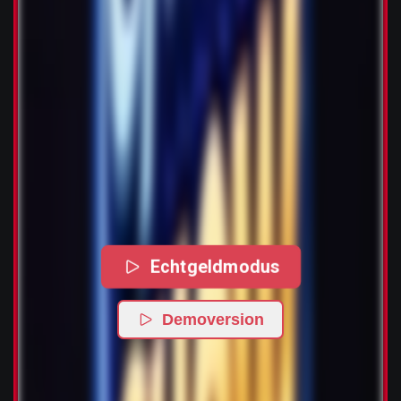
Echtgeldmodus
Demoversion