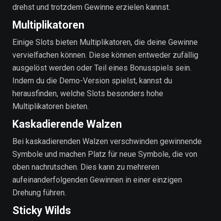
drehst und trotzdem Gewinne erzielen kannst.
Multiplikatoren
Einige Slots bieten Multiplikatoren, die deine Gewinne
vervielfachen können. Diese können entweder zufällig
ausgelöst werden oder Teil eines Bonusspiels sein.
Indem du die Demo-Version spielst, kannst du
herausfinden, welche Slots besonders hohe
Multiplikatoren bieten.
Kaskadierende Walzen
Bei kaskadierenden Walzen verschwinden gewinnende
Symbole und machen Platz für neue Symbole, die von
oben nachrutschen. Dies kann zu mehreren
aufeinanderfolgenden Gewinnen in einer einzigen
Drehung führen.
Sticky Wilds