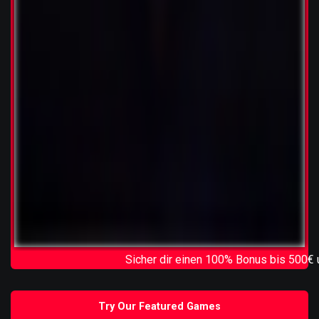
Sicher dir einen 100% Bonus bis 500€ und spiele 
Try Our Featured Games