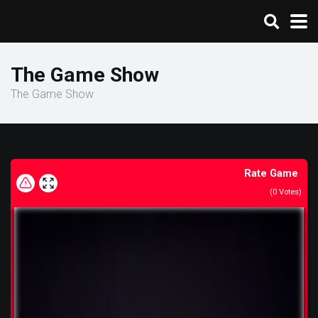
The Game Show
The Game Show
Rate Game
(
0
Votes)