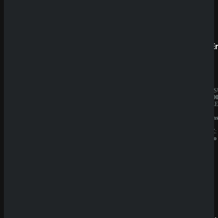
Prestige
SpinE
BESITZER:
JAHRES
Aurevia
10.000.0
IT
BESITZE
Group
GBL
LIZENZ:
Solution
Curacao
N.V.
LIZENZ:
Curacao