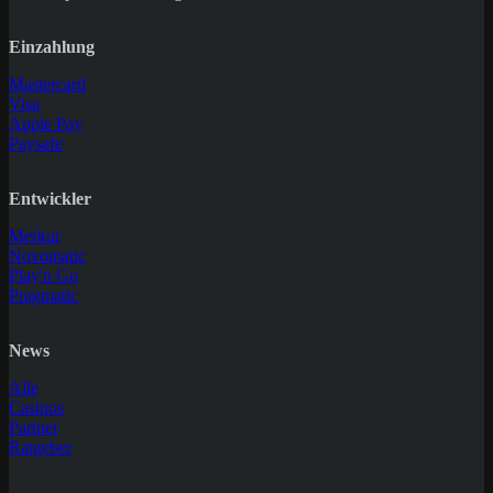
Einzahlung
Mastercard
Visa
Apple Pay
Paysafe
Entwickler
Merkur
Novomatic
Play'n Go
Pragmatic
News
Alle
Casinos
Partner
Ratgeber