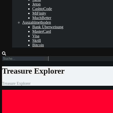
Jeton
CashtoCode
MiFinity
MuchBetter
Auszahlmethoden
Bank Überweisung
MasterCard
Visa
Skrill
Bitcoin
Treasure Explorer
Treasure Explorer