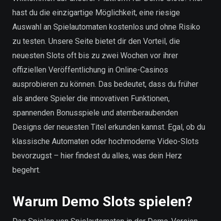
hast du die einzigartige Möglichkeit, eine riesige
Auswahl an Spielautomaten kostenlos und ohne Risiko
zu testen. Unsere Seite bietet dir den Vorteil, die
neuesten Slots oft bis zu zwei Wochen vor ihrer
offiziellen Veröffentlichung in Online-Casinos
ausprobieren zu können. Das bedeutet, dass du früher
als andere Spieler die innovativen Funktionen,
spannenden Bonusspiele und atemberaubenden
Designs der neuesten Titel erkunden kannst. Egal, ob du
klassische Automaten oder hochmoderne Video-Slots
bevorzugst – hier findest du alles, was dein Herz
begehrt.
Warum Demo Slots spielen?