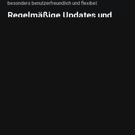
besonders benutzerfreundlich und flexibel.
Regelmäßige Updates und
neue Spiele
Unsere Sammlung an Demo Slots wird ständig
aktualisiert, sodass du immer die neuesten und
beliebtesten Titel spielen kannst. Wir halten dich zudem
über kommende Neuerscheinungen auf dem Laufenden,
sodass du immer bestens informiert bist.
Fazit: Spielspaß ohne Risiko
Unsere Plattform bietet dir die perfekte Möglichkeit,
Spielautomaten in der Demo-Version auszuprobieren
und dabei neue Lieblingsspiele zu entdecken. Ohne
Risiko, ohne Anmeldung und ohne versteckte Kosten
kannst du alle Funktionen der neuesten Slots testen und
dich optimal auf echtes Spielvergnügen vorbereiten.