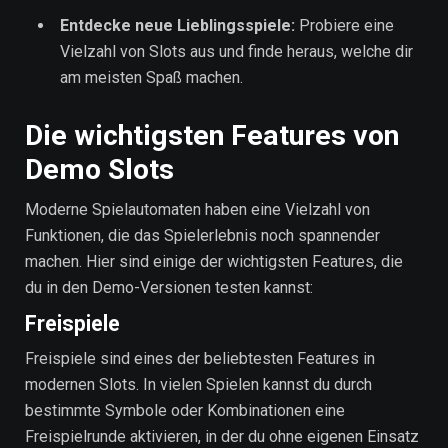
Entdecke neue Lieblingsspiele:
Probiere eine
Vielzahl von Slots aus und finde heraus, welche dir
am meisten Spaß machen.
Die wichtigsten Features von
Demo Slots
Moderne Spielautomaten haben eine Vielzahl von
Funktionen, die das Spielerlebnis noch spannender
machen. Hier sind einige der wichtigsten Features, die
du in den Demo-Versionen testen kannst:
Freispiele
Freispiele sind eines der beliebtesten Features in
modernen Slots. In vielen Spielen kannst du durch
bestimmte Symbole oder Kombinationen eine
Freispielrunde aktivieren, in der du ohne eigenen Einsatz