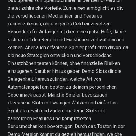
Das Spielen von Spielautomaten in der Demo-Version
bietet zahlreiche Vorteile. Zum einen ermöglicht es dir,
die verschiedenen Mechaniken und Features
kennenzulernen, ohne eigenes Geld einzusetzen.
Besonders für Anfänger ist dies eine große Hilfe, da sie
sich so mit den Regeln und Funktionen vertraut machen
können. Aber auch erfahrene Spieler profitieren davon, da
sie neue Strategien entwickeln und verschiedene
Einsatzhöhen testen können, ohne finanzielle Risiken
einzugehen. Darüber hinaus geben Demo Slots dir die
Gelegenheit, herauszufinden, welche Art von
Automatenspiel am besten zu deinem persönlichen
Geschmack passt. Manche Spieler bevorzugen
klassische Slots mit wenigen Walzen und einfachen
Symbolen, während andere moderne Slots mit
zahlreichen Features und komplizierten
Bonusmechaniken bevorzugen. Durch das Testen in der
Demo-Version kannst du gezielt herausfinden, welche