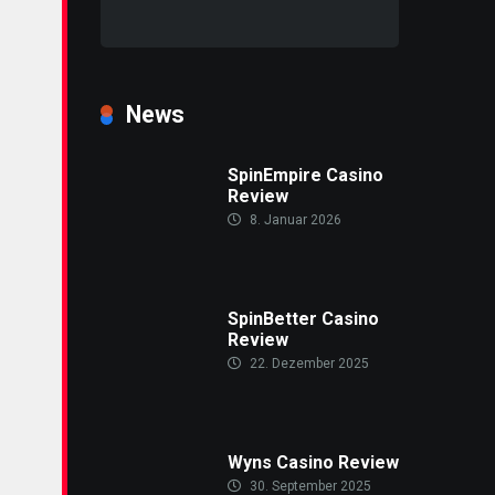
News
SpinEmpire Casino
Review
8. Januar 2026
SpinBetter Casino
Review
22. Dezember 2025
Wyns Casino Review
30. September 2025