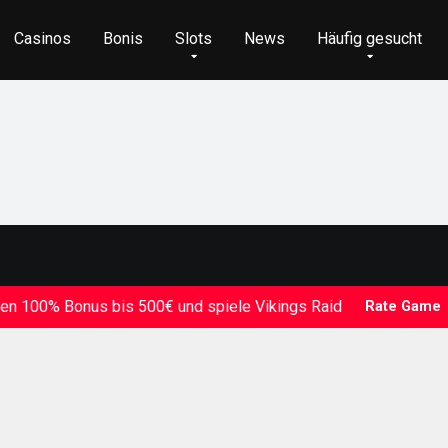
Casinos
Bonis
Slots
News
Häufig gesucht
00% Bonus bis 500€ und spiele Vikings Raid
Rate Game