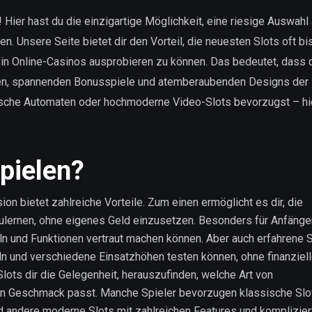
Hier hast du die einzigartige Möglichkeit, eine riesige Auswahl
. Unsere Seite bietet dir den Vorteil, die neuesten Slots oft bi
g in Online-Casinos ausprobieren zu können. Das bedeutet, dass 
ionen, spannenden Bonusspiele und atemberaubenden Designs der
sische Automaten oder hochmoderne Video-Slots bevorzugst – hi
pielen?
n bietet zahlreiche Vorteile. Zum einen ermöglicht es dir, die
ernen, ohne eigenes Geld einzusetzen. Besonders für Anfänger
eln und Funktionen vertraut machen können. Aber auch erfahrene S
eln und verschiedene Einsatzhöhen testen können, ohne finanziel
ots dir die Gelegenheit, herauszufinden, welche Art von
n Geschmack passt. Manche Spieler bevorzugen klassische Slo
andere moderne Slots mit zahlreichen Features und komplizier