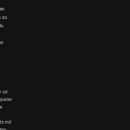
 an
s zu
du
er
 ist
pieler
le
ts mit
ten