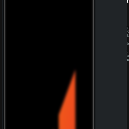
SpinBetter
Betist
JAHRESUMSATZ:
JAHRES
20.000.000€
1.000.00
BESITZER:
BESITZE
Sprut
Liernin
Group
Enterpri
B.V.
LTD
LIZENZ:
LIZENZ:
Curacao
Komore
(Anjoua
QuickWin
Wyns