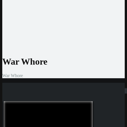
Jeton
CashtoCode
MiFinity
MuchBetter
Auszahlmethoden
Bank Überweisung
MasterCard
Visa
Skrill
Bitcoin
War Whore
War Whore
Suchen
Rate Game
(
0
Votes)
Neue Casinos