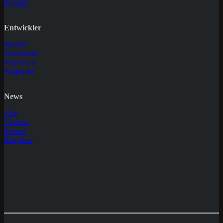
Paysafe
Entwickler
Merkur
Novomatic
Play'n Go
Pragmatic
News
Alle
Casinos
Partner
Ratgeber