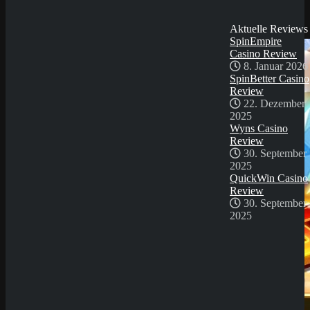
30. September
Sicher dir einen 100% Bonus bis 500€ und spiele
2025
Xmas Penguin Scratch
Aktuelle Reviews
Try Our Featured Games
SpinEmpire
Casino Review
8. Januar 2026
SpinBetter Casino
Review
22. Dezember
2025
Wyns Casino
Review
30. September
2025
QuickWin Casino
Review
30. September
2025