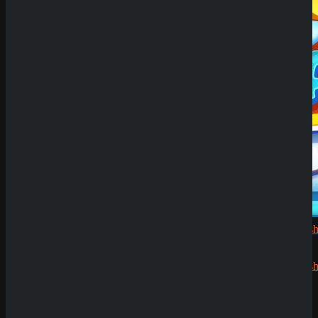
Review
QuickWin
Casino
Review
Betista
Casino
Review
Neueste
Kommenta
Alex
zu
Dazard
rami
zu
CryptoRus
Jens
zu
CryptoRush
200% bis
zu 2.500€
Silizi
zu