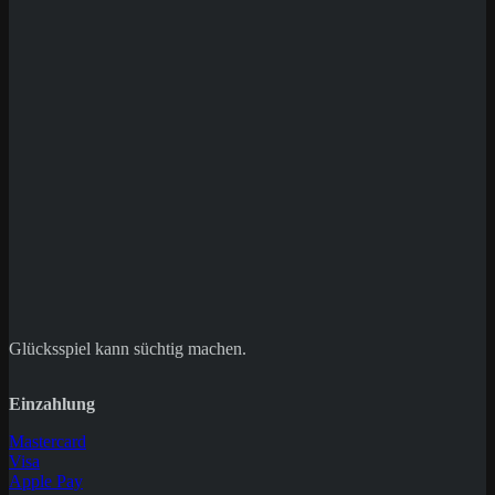
Save my name, email, and website in this
browser for the next time I comment.
Glücksspiel kann süchtig machen.
Einzahlung
Mastercard
Visa
Apple Pay