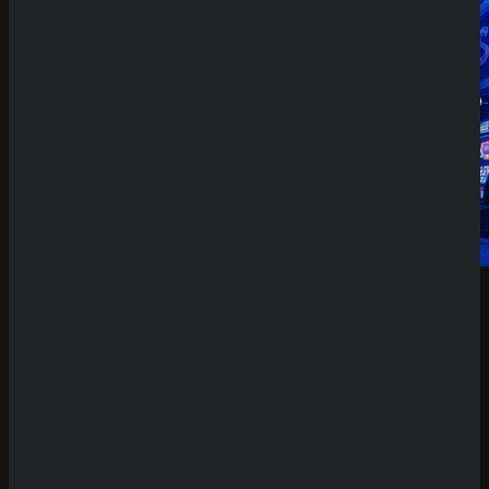
Demo Spiel
Willkommen auf unserer Plattform für Demo
Slots! Hier hast du die einzigartige Möglichkeit,
eine riesige Auswahl an Spielautomaten
kostenlos und ohne Risiko zu testen. Unsere
Seite bietet dir den Vorteil, die neuesten Slots
oft bis zu zwei Wochen vor ihrer offiziellen
Veröffentlichung in Online-Casinos
ausprobieren zu können. Das bedeutet, dass du