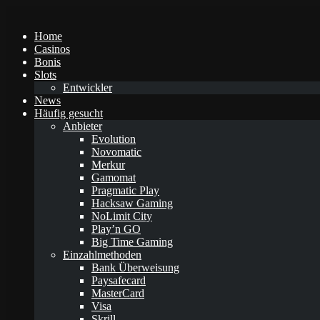
Home
Casinos
Bonis
Slots
Entwickler
News
Häufig gesucht
Anbieter
Evolution
Novomatic
Merkur
Gamomat
Pragmatic Play
Hacksaw Gaming
NoLimit City
Play’n GO
Big Time Gaming
Einzahlmethoden
Bank Überweisung
Paysafecard
MasterCard
Visa
Skrill