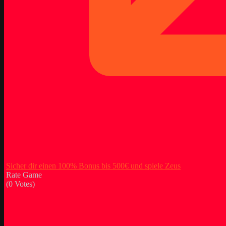
Sicher dir einen 100% Bonus bis 500€ und spiele Zeus
Rate Game
(
0
Votes)