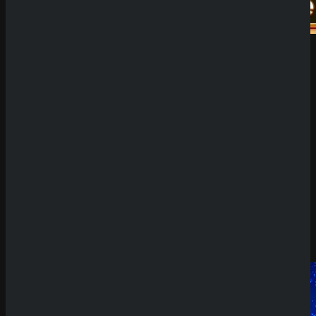
Demo Spiel
Demo Spiel