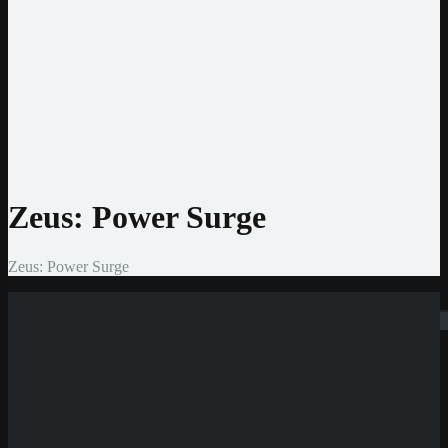
Jeton
CashtoCode
MiFinity
MuchBetter
Auszahlmethoden
Bank Überweisung
MasterCard
Visa
Skrill
Bitcoin
Zeus: Power Surge
Zeus: Power Surge
Suchen
Neue Casinos