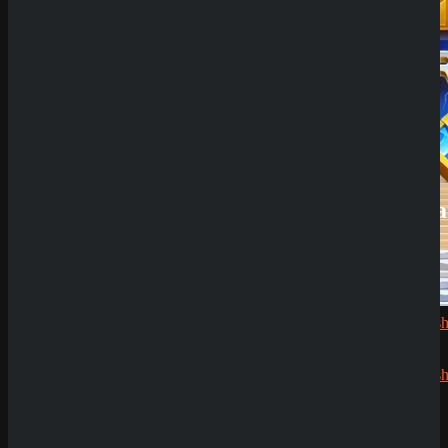
Review
QuickWin
Casino
Review
Betista
Casino
Review
Neueste
Kommenta
Alex
zu
Dazard
rami
zu
CryptoRus
Jens
zu
CryptoRush
200% bis
zu 2.500€
Silizi
zu