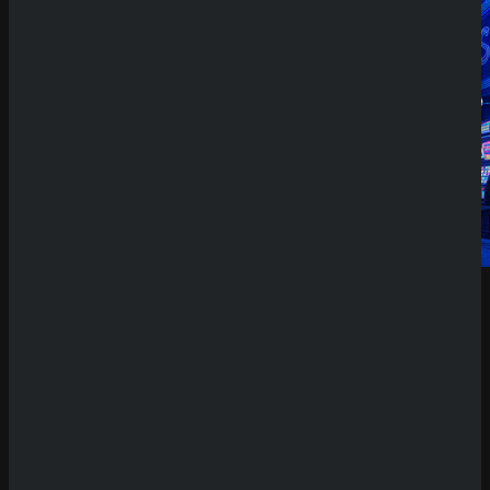
Demo Spiel
Willkommen auf unserer Plattform für Demo
Slots! Hier hast du die einzigartige Möglichkeit,
eine riesige Auswahl an Spielautomaten
kostenlos und ohne Risiko zu testen. Unsere
Seite bietet dir den Vorteil, die neuesten Slots
oft bis zu zwei Wochen vor ihrer offiziellen
Veröffentlichung in Online-Casinos
ausprobieren zu können. Das bedeutet, dass du