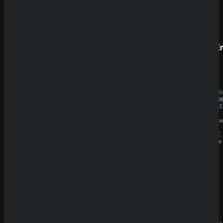
Prestige
SpinE
BESITZER:
JAHRES
Aurevia
10.000.0
IT
BESITZE
Group
GBL
LIZENZ:
Solution
Curacao
N.V.
LIZENZ:
Curacao